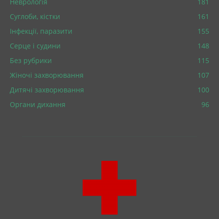
Неврологія
181
Суглоби, кістки
161
Інфекції, паразити
155
Серце і судини
148
Без рубрики
115
Жіночі захворювання
107
Дитячі захворювання
100
Органи дихання
96