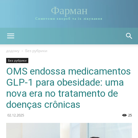
Фарман
Симптоми хвороб та їх лікування
додому
Без рубрики
Без рубрики
OMS endossa medicamentos
GLP-1 para obesidade: uma
nova era no tratamento de
doenças crônicas
02.12.2025
25