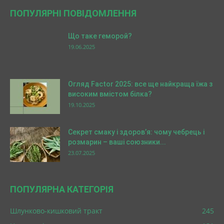
ПОПУЛЯРНІ ПОВІДОМЛЕННЯ
Що таке геморой?
19.06.2025
Огляд Factor 2025: все ще найкраща їжа з
високим вмістом білка?
19.10.2025
Секрет смаку і здоров’я: чому чебрець і
розмарин – ваші союзники...
23.07.2025
ПОПУЛЯРНА КАТЕГОРІЯ
Шлунково-кишковий тракт
245