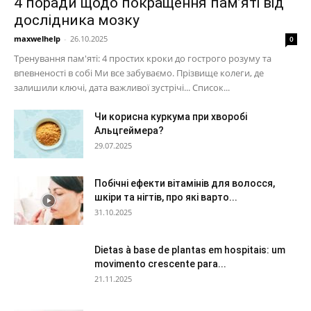
4 поради щодо покращення пам’яті від
дослідника мозку
maxwelhelp
-
26.10.2025
0
Тренування пам'яті: 4 простих кроки до гострого розуму та
впевненості в собі Ми все забуваємо. Прізвище колеги, де
залишили ключі, дата важливої ​​зустрічі... Список...
Чи корисна куркума при хворобі
Альцгеймера?
29.07.2025
Побічні ефекти вітамінів для волосся,
шкіри та нігтів, про які варто...
31.10.2025
Dietas à base de plantas em hospitais: um
movimento crescente para...
21.11.2025