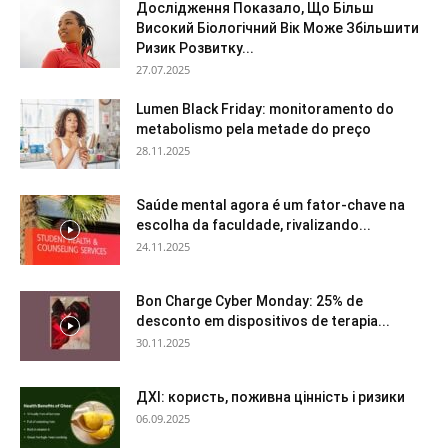
Дослідження Показало, Що Більш
Високий Біологічний Вік Може Збільшити
Ризик Розвитку...
27.07.2025
Lumen Black Friday: monitoramento do
metabolismo pela metade do preço
28.11.2025
Saúde mental agora é um fator-chave na
escolha da faculdade, rivalizando...
24.11.2025
Bon Charge Cyber Monday: 25% de
desconto em dispositivos de terapia...
30.11.2025
ДХІ: користь, поживна цінність і ризики
06.09.2025