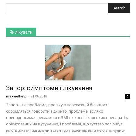
Як лікувати
Запор: симптоми і лікування
maxwelhelp
-
21.06.2018
0
Запор – це проблема, про яку в переважній більшості
соромляться говорити відкрито, проблема, всіляко
преподносимая рекламою в ЗМІ в якості лікарських препаратів,
орієнтованих на її усунення, і проблема, що суттєво погіршує
якість життя і загальний стан тих пацієнтів, які з нею зіткнулися.