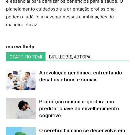
é essencial para otimizar os benefícios para a saúde. O
planejamento cuidadoso e a orientação profissional
podem ajudá-lo a navegar nessas combinações de
maneira eficaz.
maxwelhelp
СТАТТІ ПО ТЕМІ
БІЛЬШЕ ВІД АВТОРА
A revolução genômica: enfrentando
desafios éticos e sociais
Proporção músculo-gordura: um
preditor chave do envelhecimento
cognitivo
O cérebro humano se desenvolve em