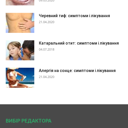
09.03.2020
Черевний тиф: симптоми і лікування
21.04.2020
Катаральний отит: симптоми і лікування
04.07.2018
Алергія на сонце: симптоми і лікування
21.04.2020
ВИБІР РЕДАКТОРА