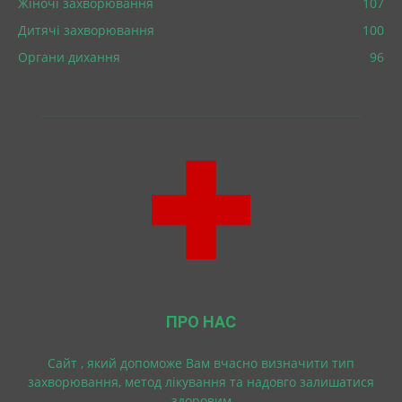
Жіночі захворювання
107
Дитячі захворювання
100
Органи дихання
96
ПРО НАС
Cайт , який допоможе Вам вчасно визначити тип
захворювання, метод лікування та надовго залишатися
здоровим