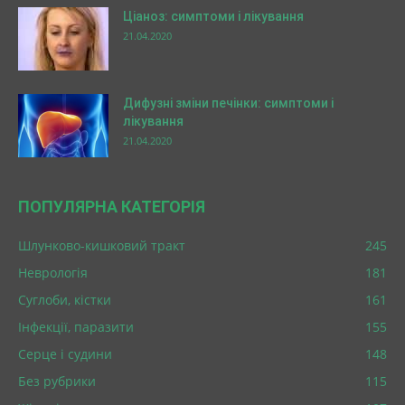
Ціаноз: симптоми і лікування
21.04.2020
Дифузні зміни печінки: симптоми і
лікування
21.04.2020
ПОПУЛЯРНА КАТЕГОРІЯ
Шлунково-кишковий тракт
245
Неврологія
181
Суглоби, кістки
161
Інфекції, паразити
155
Серце і судини
148
Без рубрики
115