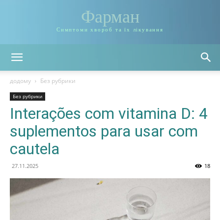
Фарман
Симптоми хвороб та їх лікування
додому
Без рубрики
Без рубрики
Interações com vitamina D: 4
suplementos para usar com
cautela
27.11.2025
18