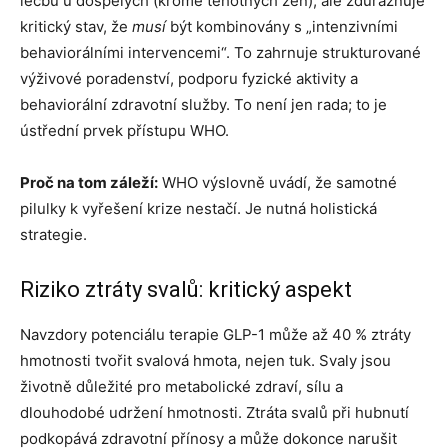
léčbu u dospělých (kromě těhotných žen), ale zdůrazňuje
kritický stav, že
musí
být kombinovány s „intenzivními
behaviorálními intervencemi“. To zahrnuje strukturované
výživové poradenství, podporu fyzické aktivity a
behaviorální zdravotní služby. To není jen rada; to je
ústřední prvek přístupu WHO.
Proč na tom záleží:
WHO výslovně uvádí, že samotné
pilulky k vyřešení krize nestačí. Je nutná holistická
strategie.
Riziko ztráty svalů: kritický aspekt
Navzdory potenciálu terapie GLP-1 může až 40 % ztráty
hmotnosti tvořit svalová hmota, nejen tuk. Svaly jsou
životně důležité pro metabolické zdraví, sílu a
dlouhodobé udržení hmotnosti. Ztráta svalů při hubnutí
podkopává zdravotní přínosy a může dokonce narušit