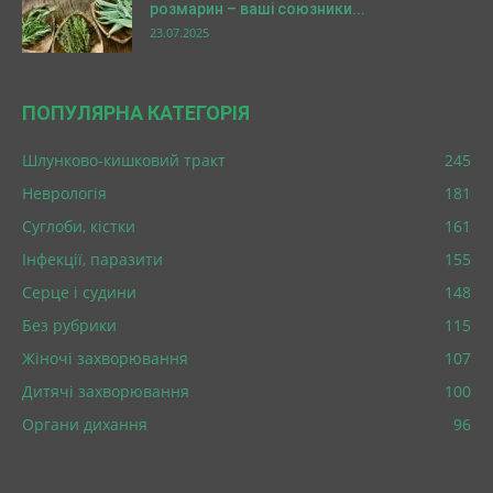
розмарин – ваші союзники...
23.07.2025
ПОПУЛЯРНА КАТЕГОРІЯ
Шлунково-кишковий тракт
245
Неврологія
181
Суглоби, кістки
161
Інфекції, паразити
155
Серце і судини
148
Без рубрики
115
Жіночі захворювання
107
Дитячі захворювання
100
Органи дихання
96