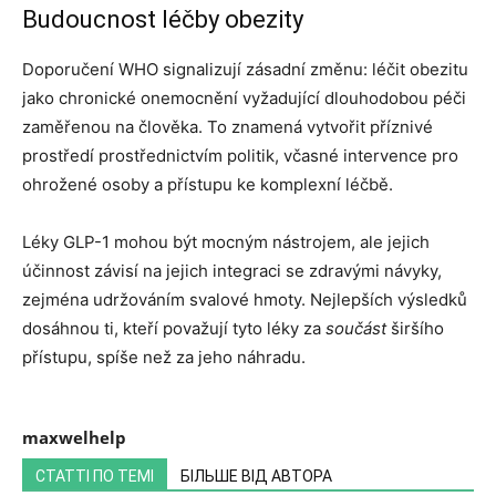
Budoucnost léčby obezity
Doporučení WHO signalizují zásadní změnu: léčit obezitu
jako chronické onemocnění vyžadující dlouhodobou péči
zaměřenou na člověka. To znamená vytvořit příznivé
prostředí prostřednictvím politik, včasné intervence pro
ohrožené osoby a přístupu ke komplexní léčbě.
Léky GLP-1 mohou být mocným nástrojem, ale jejich
účinnost závisí na jejich integraci se zdravými návyky,
zejména udržováním svalové hmoty. Nejlepších výsledků
dosáhnou ti, kteří považují tyto léky za
součást
širšího
přístupu, spíše než za jeho náhradu.
maxwelhelp
СТАТТІ ПО ТЕМІ
БІЛЬШЕ ВІД АВТОРА