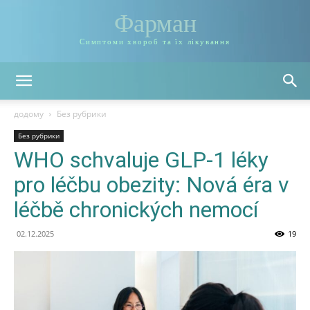
Фарман
Симптоми хвороб та їх лікування
додому
Без рубрики
Без рубрики
WHO schvaluje GLP-1 léky
pro léčbu obezity: Nová éra v
léčbě chronických nemocí
02.12.2025
19