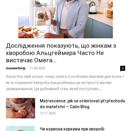
Дослідження показують, що жінкам з
хворобою Альцгеймера Часто Не
вистачає Омега...
maxwelhelp
-
11.09.2025
0
Захистіть свій мозок: чому омега-3 особливо важливі для жінок і
як їх отримати Хвороба Альцгеймера-це не просто вікове
захворювання. Це руйнівний стан, який поступово...
Matrescence: jak se orientovat při přechodu
do mateřství — Calm Blog
13.11.2025
Чи корисна куркума при хворобі