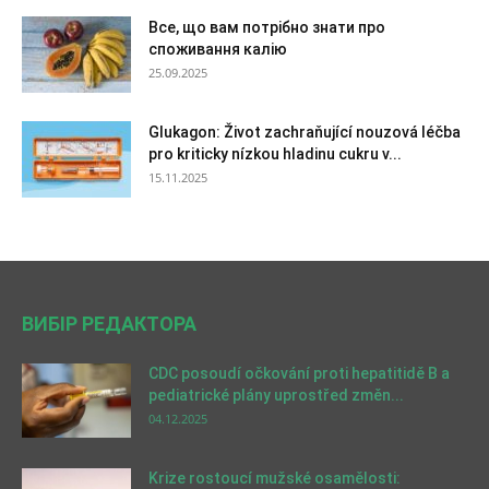
Все, що вам потрібно знати про
споживання калію
25.09.2025
Glukagon: Život zachraňující nouzová léčba
pro kriticky nízkou hladinu cukru v...
15.11.2025
ВИБІР РЕДАКТОРА
CDC posoudí očkování proti hepatitidě B a
pediatrické plány uprostřed změn...
04.12.2025
Krize rostoucí mužské osamělosti: