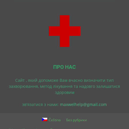
ПРО НАС
Cайт , який допоможе Вам вчасно визначити тип
захворювання, метод лікування та надовго залишатися
здоровим
зв'язатися з нами:
maxwelhelp@gmail.com
Čeština
Без рубрики