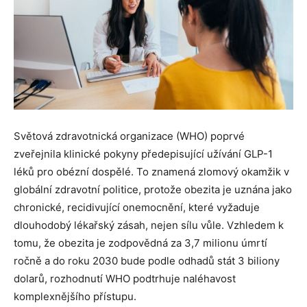
Světová zdravotnická organizace (WHO) poprvé
zveřejnila klinické pokyny předepisující užívání GLP-1
léků pro obézní dospělé. To znamená zlomový okamžik v
globální zdravotní politice, protože obezita je uznána jako
chronické, recidivující onemocnění, které vyžaduje
dlouhodobý lékařský zásah, nejen sílu vůle. Vzhledem k
tomu, že obezita je zodpovědná za 3,7 milionu úmrtí
ročně a do roku 2030 bude podle odhadů stát 3 biliony
dolarů, rozhodnutí WHO podtrhuje naléhavost
komplexnějšího přístupu.