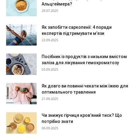
Альцгеймера?
29.07.2025
Як запобігти саркопенії: 4 поради
експертів підтримувати м’язи
22.09.2025
Посібник із продуктів з низьким вмістом
заліза для лікування гемохроматозу
03.09.2025
Як довго ви повинні чекати між їжею для
оптимального травлення
21.09.2025
Чи знижує гірчиця кров’яний тиск? Що
потрібно знати
06.09.2025