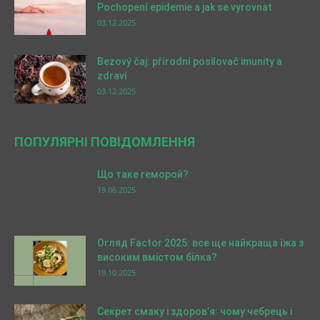
Pochopení epidemie a jak se vyrovnat
03.12.2025
Bezový čaj: přírodní posilovač imunity a
zdraví
03.12.2025
ПОПУЛЯРНІ ПОВІДОМЛЕННЯ
Що таке геморой?
19.06.2025
Огляд Factor 2025: все ще найкраща їжа з
високим вмістом білка?
19.10.2025
Секрет смаку і здоров’я: чому чебрець і