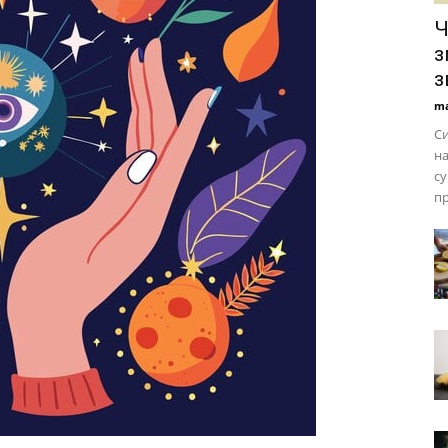
Ч
з
з
ma
Си
на
су
пр