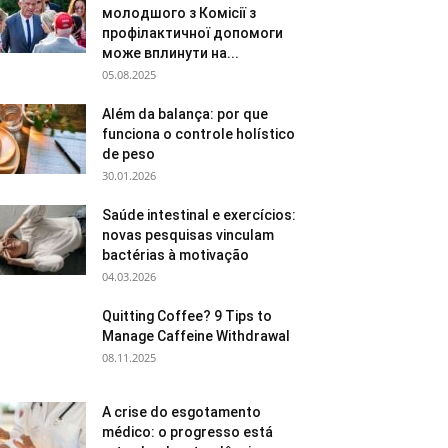
молодшого з Комісії з
профілактичної допомоги
може вплинути на...
05.08.2025
Além da balança: por que
funciona o controle holístico
de peso
30.01.2026
Saúde intestinal e exercícios:
novas pesquisas vinculam
bactérias à motivação
04.03.2026
Quitting Coffee? 9 Tips to
Manage Caffeine Withdrawal
08.11.2025
A crise do esgotamento
médico: o progresso está