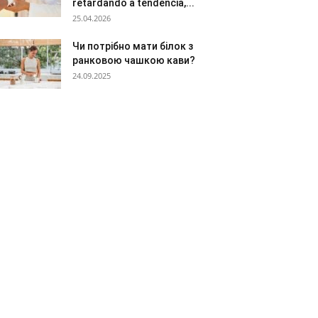
retardando a tendência,...
25.04.2026
Чи потрібно мати білок з
ранковою чашкою кави?
24.09.2025