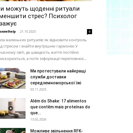
и можуть щоденні ритуали
меншити стрес? Психолог
важує
xwelhelp
-
21.10.2025
0
ла маленьких ритуалів: як відновити контроль
д стресом і знайти внутрішню гармонію У
часному світі, де швидкість життя постійно
искорюється, а потік інформації переповнює...
Ми протестували найкращі
служби доставки
середземноморської їжі
03.11.2025
Além do Shake: 17 alimentos
que contêm mais proteínas do
que...
13.02.2026
Можливе звільнення RFK-