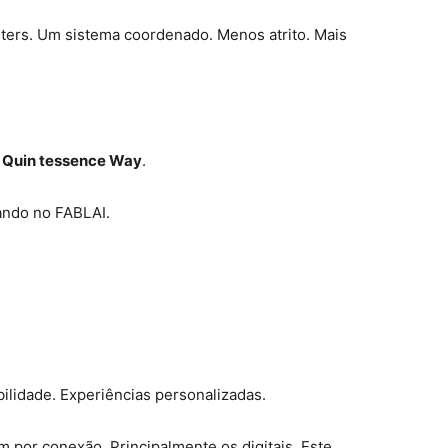
ers. Um sistema coordenado. Menos atrito. Mais
m
Quin tessence Way
.
ando no FABLAI.
ilidade. Experiências personalizadas.
 por conexão. Principalmente os digitais. Este