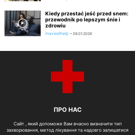
Kiedy przestać jeść przed snem:
przewodnik po lepszym śnie i
zdrowiu
maxwelhelp
-
06.01.2026
ПРО НАС
Cайт , який допоможе Вам вчасно визначити тип
захворювання, метод лікування та надовго залишатися