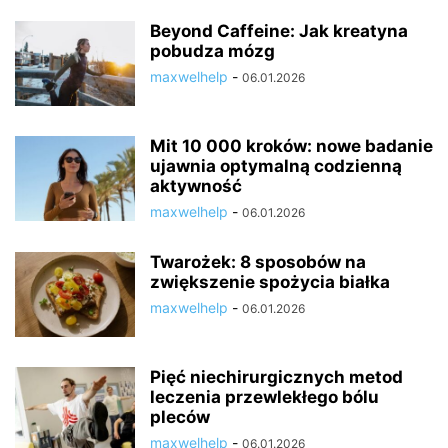
Beyond Caffeine: Jak kreatyna
pobudza mózg
maxwelhelp
-
06.01.2026
Mit 10 000 kroków: nowe badanie
ujawnia optymalną codzienną
aktywność
maxwelhelp
-
06.01.2026
Twarożek: 8 sposobów na
zwiększenie spożycia białka
maxwelhelp
-
06.01.2026
Pięć niechirurgicznych metod
leczenia przewlekłego bólu
pleców
maxwelhelp
-
06.01.2026