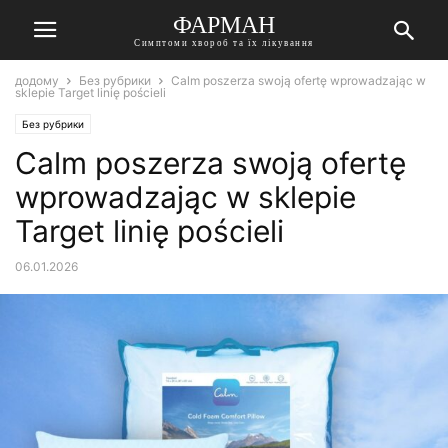
ФАРМАН
Симптоми хвороб та їх лікування
додому
Без рубрики
Calm poszerza swoją ofertę wprowadzając w
sklepie Target linię pościeli
Без рубрики
Calm poszerza swoją ofertę
wprowadzając w sklepie
Target linię pościeli
06.01.2026