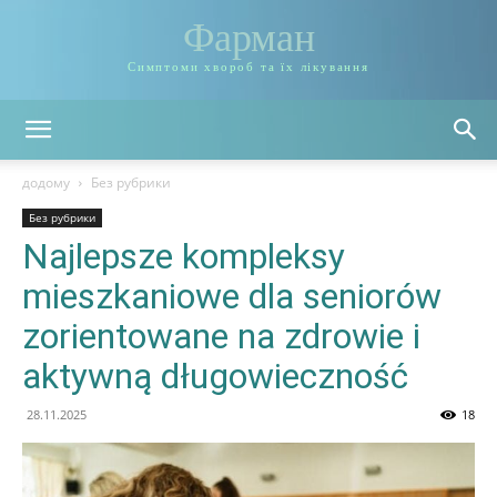
Фарман
Симптоми хвороб та їх лікування
додому
Без рубрики
Без рубрики
Najlepsze kompleksy
mieszkaniowe dla seniorów
zorientowane na zdrowie i
aktywną długowieczność
28.11.2025
18