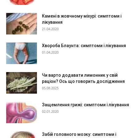
Камені в жовчному міхурі: симптоми і
лікування
21.04.2020
Хвороба Блаунта: симптоми і лікування
01.04.2020
Чи варто додавати лимонник у свій
раціон? Ось що говорить дослідження
05.08.2025
Защемлення грижі: симптоми і лікування
02.01.2020
Забій головного мозку: симптоми і