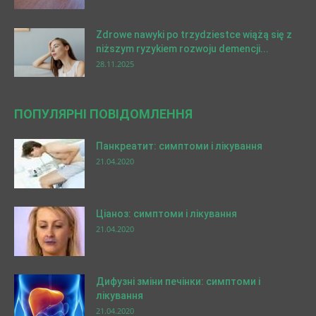
Zdrowe nawyki po trzydziestce wiążą się z
niższym ryzykiem rozwoju demencji...
28.11.2025
ПОПУЛЯРНІ ПОВІДОМЛЕННЯ
Панкреатит: симптоми і лікування
21.04.2020
Ціаноз: симптоми і лікування
21.04.2020
Дифузні зміни печінки: симптоми і
лікування
21.04.2020