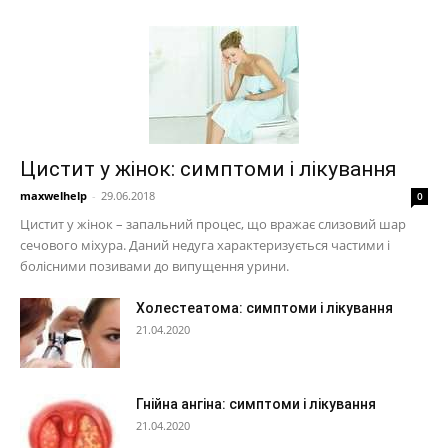
Цистит у жінок: симптоми і лікування
maxwelhelp
-
29.06.2018
0
Цистит у жінок – запальний процес, що вражає слизовий шар
сечового міхура. Даний недуга характеризується частими і
болісними позивами до випущення урини.
Холестеатома: симптоми і лікування
21.04.2020
Гнійна ангіна: симптоми і лікування
21.04.2020