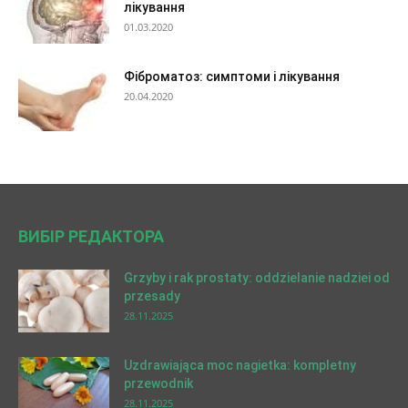
лікування
01.03.2020
Фіброматоз: симптоми і лікування
20.04.2020
ВИБІР РЕДАКТОРА
Grzyby i rak prostaty: oddzielanie nadziei od
przesady
28.11.2025
Uzdrawiająca moc nagietka: kompletny
przewodnik
28.11.2025