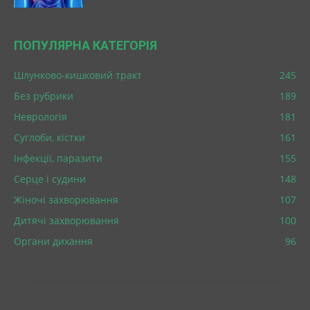
ПОПУЛЯРНА КАТЕГОРІЯ
Шлунково-кишковий тракт
245
Без рубрики
189
Неврологія
181
Суглоби, кістки
161
Інфекції, паразити
155
Серце і судини
148
Жіночі захворювання
107
Дитячі захворювання
100
Органи дихання
96