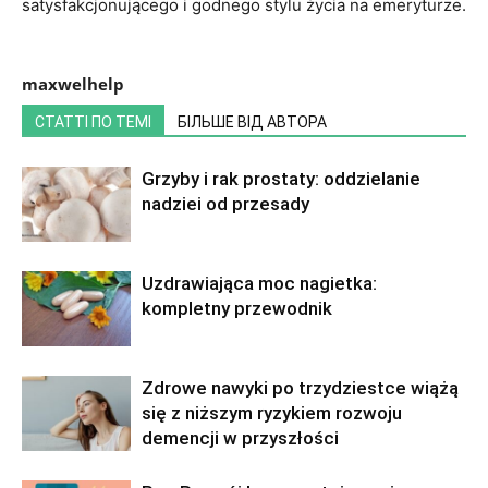
satysfakcjonującego i godnego stylu życia na emeryturze.
maxwelhelp
СТАТТІ ПО ТЕМІ
БІЛЬШЕ ВІД АВТОРА
Grzyby i rak prostaty: oddzielanie
nadziei od przesady
Uzdrawiająca moc nagietka:
kompletny przewodnik
Zdrowe nawyki po trzydziestce wiążą
się z niższym ryzykiem rozwoju
demencji w przyszłości