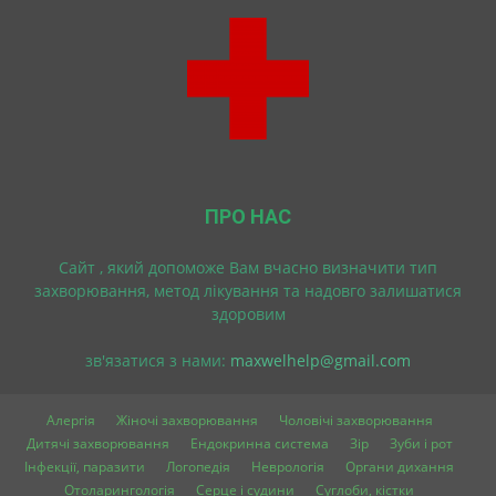
ПРО НАС
Cайт , який допоможе Вам вчасно визначити тип
захворювання, метод лікування та надовго залишатися
здоровим
зв'язатися з нами:
maxwelhelp@gmail.com
Алергія
Жіночі захворювання
Чоловічі захворювання
Дитячі захворювання
Ендокринна система
Зір
Зуби і рот
Інфекції, паразити
Логопедія
Неврологія
Органи дихання
Отоларингологія
Серце і судини
Суглоби, кістки