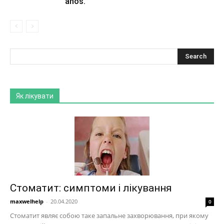
años.
Як лікувати
Стоматит: симптоми і лікування
maxwelhelp
-
20.04.2020
0
Стоматит являє собою таке запальне захворювання, при якому