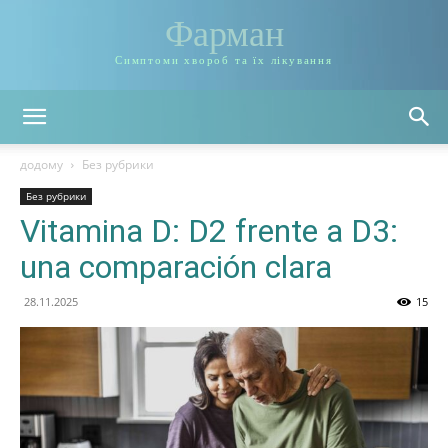
Фарман
Симптоми хвороб та їх лікування
додому
Без рубрики
Без рубрики
Vitamina D: D2 frente a D3:
una comparación clara
28.11.2025
15