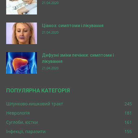
21.04.2020
Ціаноз: симптоми і лікування
21.04.2020
Дифузні зміни печінки: симптоми і
лікування
21.04.2020
ПОПУЛЯРНА КАТЕГОРІЯ
Шлунково-кишковий тракт
245
Неврологія
181
Суглоби, кістки
161
Інфекції, паразити
155