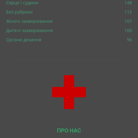
Серце і судини
148
Без рубрики
115
Жіночі захворювання
107
Дитячі захворювання
100
Органи дихання
96
ПРО НАС