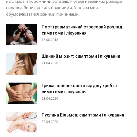
на слизовій порожнини рота зявляються невеликих розмірів
виразки. Вони є досить болючими, їх поява може
обумовлюватися різними причинами.
Посттравматичний стресовий розлад:
симптоми і лікування
15.08.2018
Шийний міозит: симптоми і лікування
21.04.2020
Грижа поперекового відділу хребта :
симптоми і лікування
21.04.2020
Пухлина Вільмса: симптоми і лікування
20.04.2020