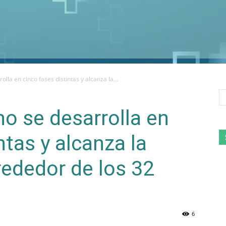
lla en cinco fases distintas y alcanza la...
o se desarrolla en
ntas y alcanza la
rededor de los 32
6