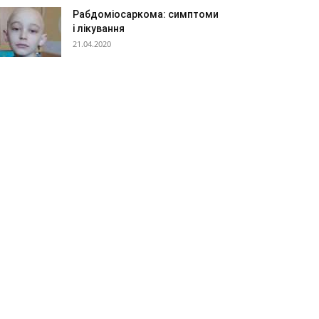
Рабдоміосаркома: симптоми
і лікування
21.04.2020