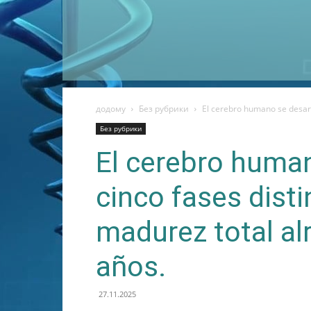
додому
Без рубрики
El cerebro humano se desarro
Без рубрики
El cerebro human
cinco fases disti
madurez total al
años.
27.11.2025