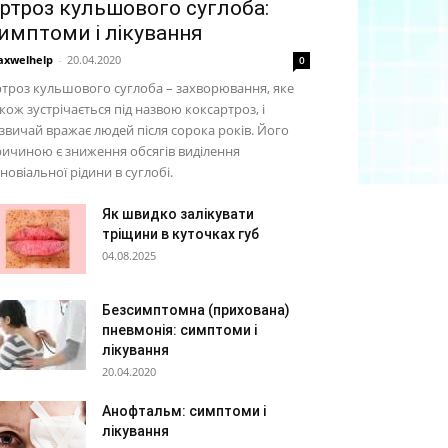
ртроз кульшового суглоба:
имптоми і лікування
xwelhelp
-
20.04.2020
0
троз кульшового суглоба – захворювання, яке
кож зустрічається під назвою коксартроз, і
звичай вражає людей після сорока років. Його
ичиною є зниження обсягів виділення
новіальної рідини в суглобі.
Як швидко залікувати
тріщини в куточках губ
04.08.2025
Безсимптомна (прихована)
пневмонія: симптоми і
лікування
20.04.2020
Анофтальм: симптоми і
лікування