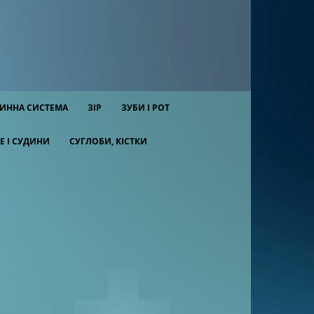
ИННА СИСТЕМА
ЗІР
ЗУБИ І РОТ
Е І СУДИНИ
СУГЛОБИ, КІСТКИ