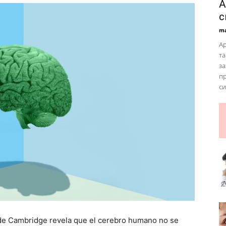
А
с
ma
Ар
та
за
пр
си
 de Cambridge revela que el cerebro humano no se