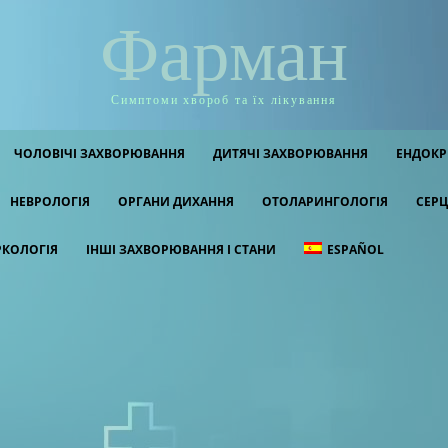
Фарман
Симптоми хвороб та їх лікування
ЧОЛОВІЧІ ЗАХВОРЮВАННЯ
ДИТЯЧІ ЗАХВОРЮВАННЯ
ЕНДОКР
НЕВРОЛОГІЯ
ОРГАНИ ДИХАННЯ
ОТОЛАРИНГОЛОГІЯ
СЕРЦ
РКОЛОГІЯ
ІНШІ ЗАХВОРЮВАННЯ І СТАНИ
ESPAÑOL