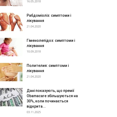
16.05.2018
Рабдоміоліз: симптоми і
лікування
21.04.2020
Гіменолепідоз: симптоми і
лікування
10.09.2018
Полителия: симптоми і
лікування
21.04.2020
Дані показують, що премії
Obamacare збільшуються на
30%, коли починається
відкрита...
03.11.2025