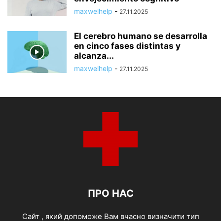
maxwelhelp
-
27.11.2025
El cerebro humano se desarrolla
en cinco fases distintas y
alcanza...
maxwelhelp
-
27.11.2025
ПРО НАС
Cайт , який допоможе Вам вчасно визначити тип