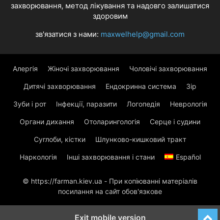
захворювання, метод лікування та надовго залишатися
здоровим
зв'язатися з нами:
maxwelhelp@gmail.com
Алергія
Жіночі захворювання
Чоловічі захворювання
Дитячі захворювання
Ендокринна система
Зір
Зуби і рот
Інфекції, паразити
Логопедія
Неврологія
Органи дихання
Отоларингологія
Серце і судини
Суглоби, кістки
Шлунково-кишковий тракт
Наркологія
Інші захворювання і стани
Español
© https://farman.kiev.ua - При копіюванні матеріалів
посилання на сайт обов'язкове
Exit mobile version