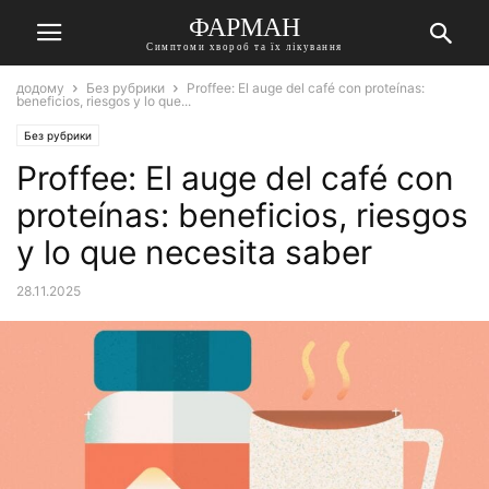
ФАРМАН
Симптоми хвороб та їх лікування
додому
Без рубрики
Proffee: El auge del café con proteínas:
beneficios, riesgos y lo que...
Без рубрики
Proffee: El auge del café con
proteínas: beneficios, riesgos
y lo que necesita saber
28.11.2025