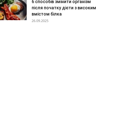
6 способів змінити організм
після початку дієти з високим
вмістом білка
26.09.2025