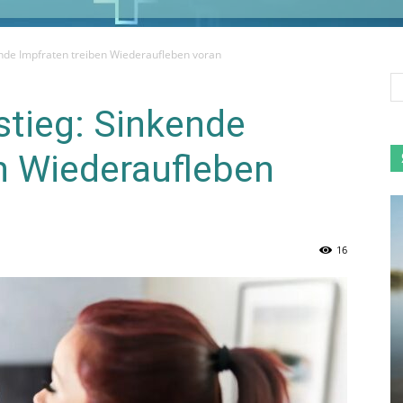
nde Impfraten treiben Wiederaufleben voran
tieg: Sinkende
n Wiederaufleben
16