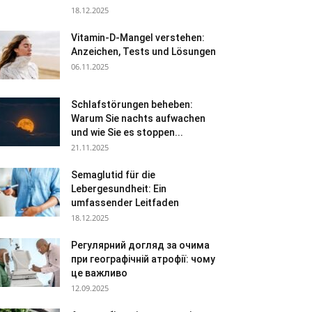
18.12.2025
Vitamin-D-Mangel verstehen:
Anzeichen, Tests und Lösungen
06.11.2025
Schlafstörungen beheben:
Warum Sie nachts aufwachen
und wie Sie es stoppen...
21.11.2025
Semaglutid für die
Lebergesundheit: Ein
umfassender Leitfaden
18.12.2025
Регулярний догляд за очима
при географічній атрофії: чому
це важливо
12.09.2025