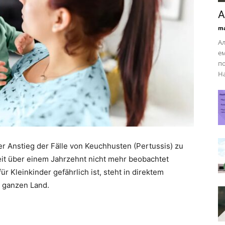
А
ma
Ал
ем
по
На
her Anstieg der Fälle von Keuchhusten (Pertussis) zu
seit über einem Jahrzehnt nicht mehr beobachtet
r Kleinkinder gefährlich ist, steht in direktem
 ganzen Land.