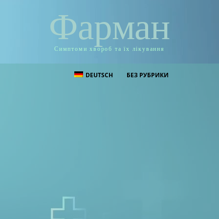
Фарман
Симптоми хвороб та їх лікування
DEUTSCH
БЕЗ РУБРИКИ