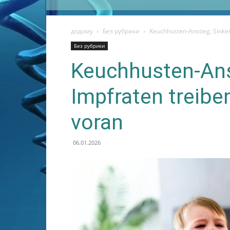
додому
Без рубрики
Keuchhusten-Anstieg: Sinke
Без рубрики
Keuchhusten-Ans
Impfraten treibe
voran
06.01.2026