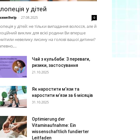
лопеція у дітей
xwelhelp
-
27.08.2025
0
опеція у дітей: не тільки випадання волосся, але й
оційний виклик для всієї родини Ви вперше
мітили невелику лисину на голові вашої дитини?
певно,...
Чай з кульбаби: 3 переваги,
ризики, застосування
21.10.2025
Як наростити м’язи та
наростити м’язи за 6 місяців
31.10.2025
Optimierung der
Vitaminaufnahme: Ein
wissenschaftlich fundierter
Leitfaden