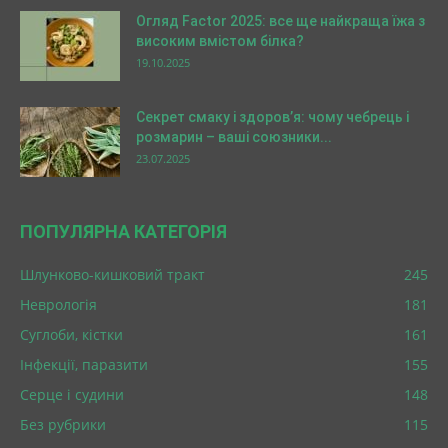
Огляд Factor 2025: все ще найкраща їжа з
високим вмістом білка?
19.10.2025
Секрет смаку і здоров’я: чому чебрець і
розмарин – ваші союзники...
23.07.2025
ПОПУЛЯРНА КАТЕГОРІЯ
Шлунково-кишковий тракт
245
Неврологія
181
Суглоби, кістки
161
Інфекції, паразити
155
Серце і судини
148
Без рубрики
115