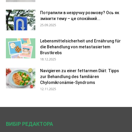
Потрапили в незручну розмову? Ось як
змінити тему – це спокійний...
25.09.2025
Lebensmittelsicherheit und Ernährung für
die Behandlung von metastasiertem
Brustkrebs
18.12.2025
Navigieren zu einer fettarmen Diät: Tipps
zur Behandlung des familiären
Chylomikronämie-Syndroms
12.11.2025
ВИБІР РЕДАКТОРА