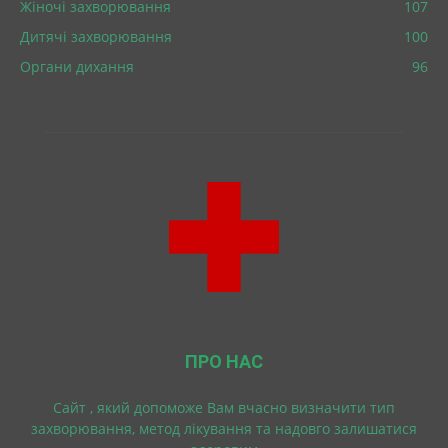
Жіночі захворювання
107
Дитячі захворювання
100
Органи дихання
96
ПРО НАС
Cайт , який допоможе Вам вчасно визначити тип
захворювання, метод лікування та надовго залишатися