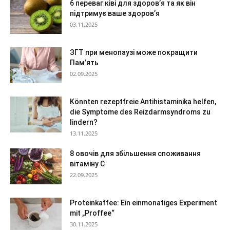
6 переваг ківі для здоров’я та як він
підтримує ваше здоров’я
03.11.2025
ЗГТ при менопаузі може покращити
Пам’ять
02.09.2025
Könnten rezeptfreie Antihistaminika helfen,
die Symptome des Reizdarmsyndroms zu
lindern?
13.11.2025
8 овочів для збільшення споживання
вітаміну С
22.09.2025
Proteinkaffee: Ein einmonatiges Experiment
mit „Proffee“
30.11.2025