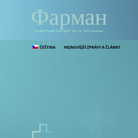
Фарман
Симптоми хвороб та їх лікування
ČEŠTINA
NEJNOVĚJŠÍ ZPRÁVY A ČLÁNKY