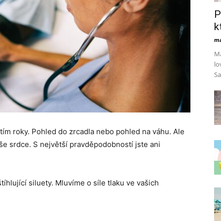
P
k
ma
Ma
lo
Sa
tím roky. Pohled do zrcadla nebo pohled na váhu. Ale
aše srdce. S největší pravděpodobností jste ani
hlující siluety. Mluvíme o síle tlaku ve vašich