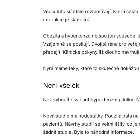
Vědci tuto síť stále rozmotávají. Která cesta
interakce je skutečná.
Obezita a hypertenze nejsou jen sousedé. J
Vzájemně se posilují. Dvojitá rána pro veře
předejít. Klinické pokyny již dlouho navrhuj
Nyní máme léky, které to skutečně dokážou 
Není všelék
Než vyhodíte své antihypertenzní pilulky. Z
Nová studie má nedostatky. Použila data na
pacientů. Návrhy studií se velmi lišily. co je
žádné studie. Byla to náhodná informace.