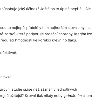
 způsobuje jaký účinek? Ještě na to úplně nepřišli. Ale
sou to nejlepší přátelé v tom nejhorším slova smyslu.
jné zdraví, která podporuje srdeční choroby, kterým lze
í regulaci hmotnosti ke korekci krevního tlaku.
efektivně.
astávka.
 úrovni studie spíše než záznamy jednotlivých
 nejdůležitější? Krevní tlak nikdy nebyl
primárním
cílem