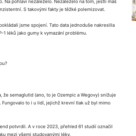
o. Na pohlaví nezáleželo. Nezáleželo na tom, jestli máš
zistentní. S takovými fakty je těžké polemizovat.
pokládali jsme spojení. Tato data jednoduše nakreslila
-1 léků jako gumy k vymazání problému.
nou?
ila, že semaglutid (ano, to je Ozempic a Wegovy) snižuje
ungovalo to i u lidí, jejichž krevní tlak už byl mimo
end potvrdil. A v roce 2023, přehled 61 studií označil
laku mezi všemi studovanými léky.