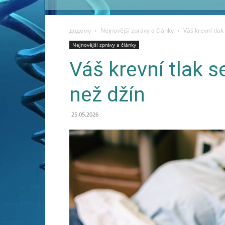
додому
Nejnovější zprávy a články
Váš krevní tlak
Nejnovější zprávy a články
Váš krevní tlak s
než džín
25.05.2026