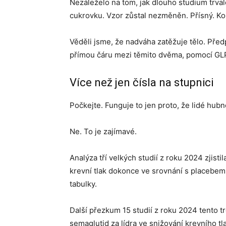
Nezáleželo na tom, jak dlouho studium trval
cukrovku. Vzor zůstal nezměněn. Přísný. Kon
Věděli jsme, že nadváha zatěžuje tělo. Před
přímou čáru mezi těmito dvěma, pomocí GLP
Více než jen čísla na stupnici
Počkejte. Funguje to jen proto, že lidé hub
Ne. To je zajímavé.
Analýza tří velkých studií z roku 2024 zjist
krevní tlak dokonce ve srovnání s placebem. F
tabulky.
Další přezkum 15 studií z roku 2024 tento tr
semaglutid za lídra ve snižování krevního t