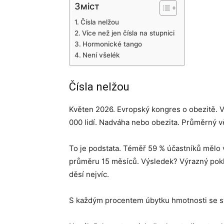
Зміст
Čísla nelžou
Více než jen čísla na stupnici
Hormonické tango
Není všelék
Čísla nelžou
Květen 2026. Evropský kongres o obezitě. Vě
000 lidí. Nadváha nebo obezita. Průměrný vě
To je podstata. Téměř 59 % účastníků mělo vy
průměru 15 měsíců. Výsledek? Výrazný pokles
děsí nejvíc.
S každým procentem úbytku hmotnosti se syn