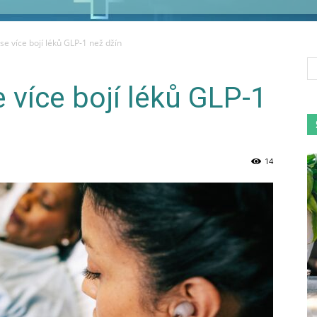
 se více bojí léků GLP-1 než džín
e více bojí léků GLP-1
14