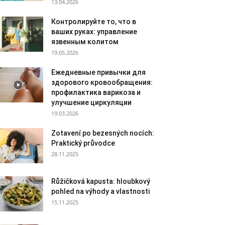
13.04.2026
Контролируйте то, что в
ваших руках: управление
язвенным колитом
19.05.2026
Ежедневные привычки для
здорового кровообращения:
профилактика варикоза и
улучшение циркуляции
19.03.2026
Zotavení po bezesných nocích:
Praktický průvodce
28.11.2025
Růžičková kapusta: hloubkový
pohled na výhody a vlastnosti
15.11.2025