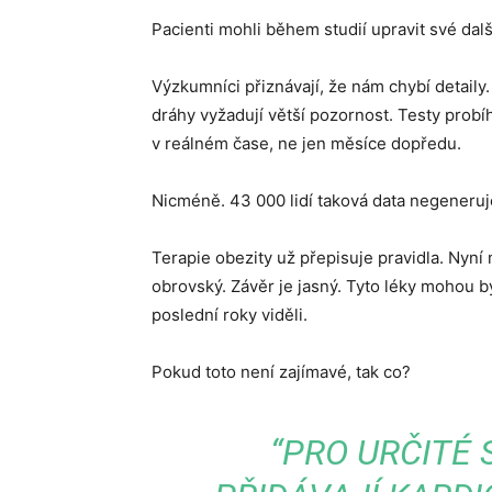
Pacienti mohli během studií upravit své další
Výzkumníci přiznávají, že nám chybí detaily.
dráhy vyžadují větší pozornost. Testy probíh
v reálném čase, ne jen měsíce dopředu.
Nicméně. 43 000 lidí taková data negeneru
Terapie obezity už přepisuje pravidla. Nyní
obrovský. Závěr je jasný. Tyto léky mohou b
poslední roky viděli.
Pokud toto není zajímavé, tak co?
“PRO URČITÉ