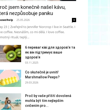
roč jsem konečně našel kávu,
terá nezpůsobuje paniku
xwelhelp
-
25.05.2026
0
y 23 | Zveřejnil to Jennifer Norcrop I live in Seattle. I
ve coffee. Nesnáším, co mi dělá. I love coffee.
motný rituál, teplý...
6 переваг ківі для здоров’я та
як він підтримує ваше
здоров’я
03.11.2025
Co skutečně je uvnitř
Marshmallow Peeps?
29.03.2026
Proč by vaše příští dovolená
mohla být tím nejlepším
cvičením pro...