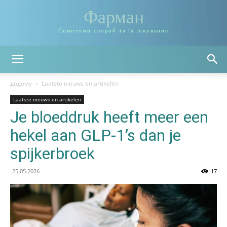
Фарман
Симптоми хвороб та їх лікування
додому
Laatste nieuws en artikelen
Laatste nieuws en artikelen
Je bloeddruk heeft meer een
hekel aan GLP-1’s dan je
spijkerbroek
25.05.2026
17