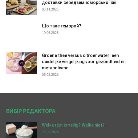
доставки середземноморської їжі
03.11.2025
Що таке геморой?
19.06.2025
Groene thee versus citroenwater: een
duidelijke vergelijking voor gezondheid en
metabolisme
06.03.2026
ВИБІР РЕДАКТОРА
Welke rijst is veilig? Welke niet?
25.05.2026