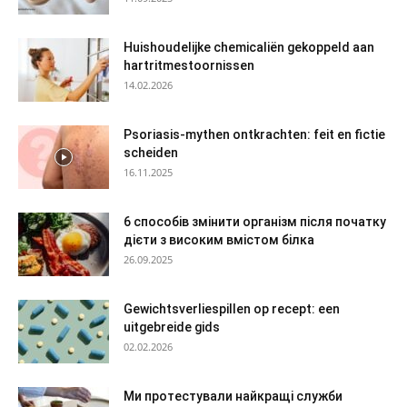
Huishoudelijke chemicaliën gekoppeld aan
hartritmestoornissen
14.02.2026
Psoriasis-mythen ontkrachten: feit en fictie
scheiden
16.11.2025
6 способів змінити організм після початку
дієти з високим вмістом білка
26.09.2025
Gewichtsverliespillen op recept: een
uitgebreide gids
02.02.2026
Ми протестували найкращі служби