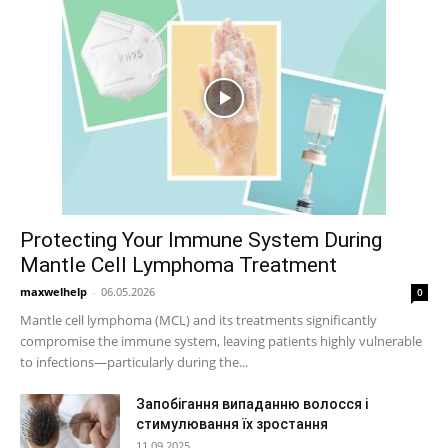
Protecting Your Immune System During
Mantle Cell Lymphoma Treatment
maxwelhelp
-
06.05.2026
0
Mantle cell lymphoma (MCL) and its treatments significantly
compromise the immune system, leaving patients highly vulnerable
to infections—particularly during the...
Запобігання випаданню волосся і
стимулювання їх зростання
11.09.2025