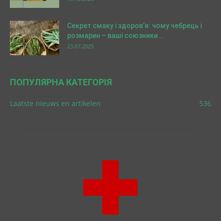
Секрет смаку і здоров’я: чому чебрець і
розмарин – ваші союзники...
23.07.2025
ПОПУЛЯРНА КАТЕГОРІЯ
Laatste nieuws en artikelen
536