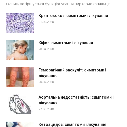
тканин, погіршується функціонування ниркових канальців.
Криптококоз: симптоми і лікування
21.04.2020
Кіфоз: симптоми і лікування
20.04.2020
Геморагічний васкуліт: симптоми і
лікування
20.04.2020
Аортальна недостатність: симптоми і
лікування
27.05.2018
Кетоацидоз: симптоми і лікування