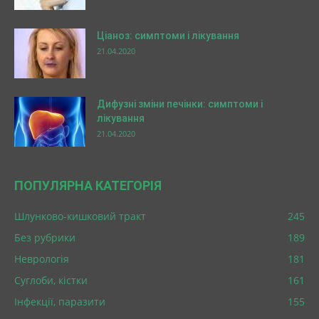
Ціаноз: симптоми і лікування
21.04.2020
Дифузні зміни печінки: симптоми і
лікування
21.04.2020
ПОПУЛЯРНА КАТЕГОРІЯ
Шлунково-кишковий тракт
245
Без рубрики
189
Неврологія
181
Суглоби, кістки
161
Інфекції, паразити
155