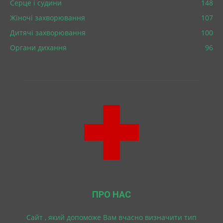
Серце і судини
148
Жіночі захворювання
107
Дитячі захворювання
100
Органи дихання
96
ПРО НАС
Cайт , який допоможе Вам вчасно визначити тип