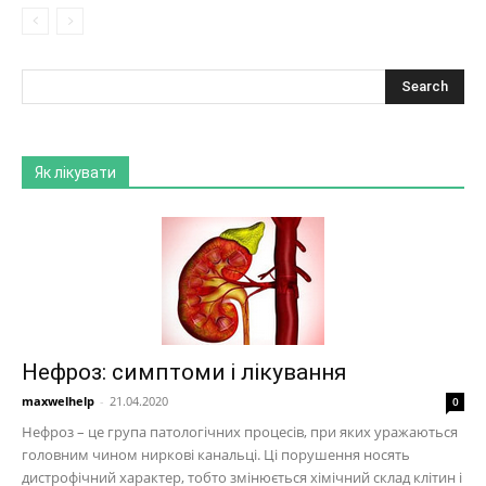
Як лікувати
Нефроз: симптоми і лікування
maxwelhelp
-
21.04.2020
0
Нефроз – це група патологічних процесів, при яких уражаються
головним чином ниркові канальці. Ці порушення носять
дистрофічний характер, тобто змінюється хімічний склад клітин і