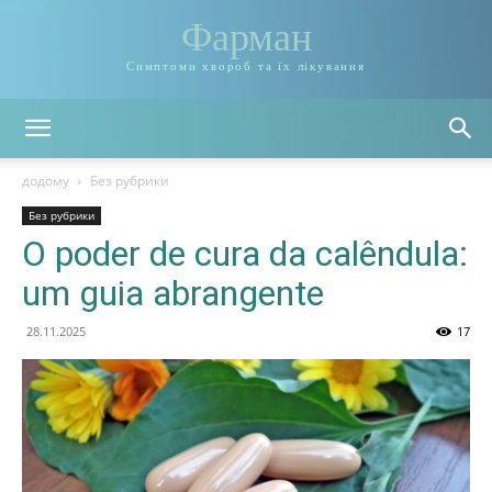
Фарман
Симптоми хвороб та їх лікування
додому
Без рубрики
Без рубрики
O poder de cura da calêndula:
um guia abrangente
28.11.2025
17