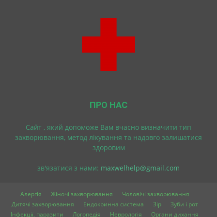
ПРО НАС
Cайт , який допоможе Вам вчасно визначити тип
захворювання, метод лікування та надовго залишатися
здоровим
зв'язатися з нами:
maxwelhelp@gmail.com
Алергія
Жіночі захворювання
Чоловічі захворювання
Дитячі захворювання
Ендокринна система
Зір
Зуби і рот
Інфекції, паразити
Логопедія
Неврологія
Органи дихання