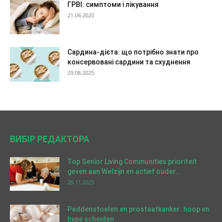
ГРВІ: симптоми і лікування
21.04.2020
Сардина-дієта: що потрібно знати про
консервовані сардини та схуднення
29.08.2025
ВИБІР РЕДАКТОРА
Top Senior Living Communities prioriteit
geven aan Welzijn en actief ouder...
28.11.2025
Paddenstoelen en prostaatkanker: hoop en
hype scheiden