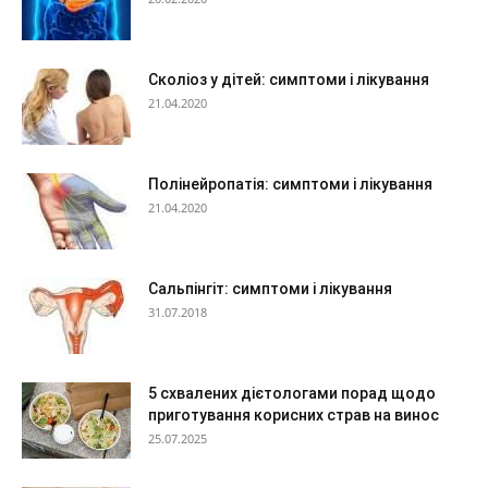
Сколіоз у дітей: симптоми і лікування
21.04.2020
Полінейропатія: симптоми і лікування
21.04.2020
Сальпінгіт: симптоми і лікування
31.07.2018
5 схвалених дієтологами порад щодо
приготування корисних страв на винос
25.07.2025