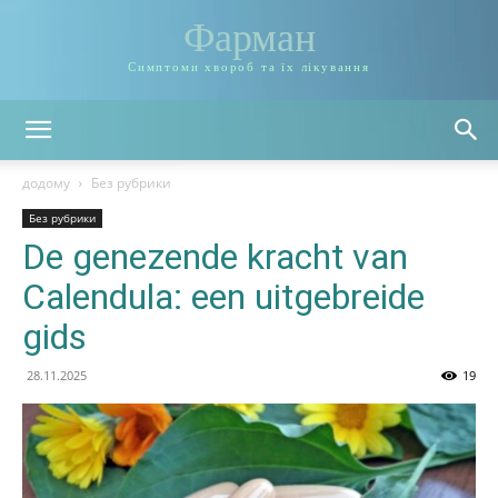
Фарман
Симптоми хвороб та їх лікування
додому
Без рубрики
Без рубрики
De genezende kracht van
Calendula: een uitgebreide
gids
28.11.2025
19