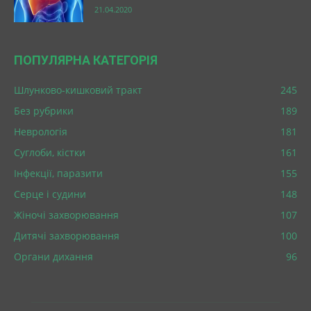
21.04.2020
ПОПУЛЯРНА КАТЕГОРІЯ
Шлунково-кишковий тракт
245
Без рубрики
189
Неврологія
181
Суглоби, кістки
161
Інфекції, паразити
155
Серце і судини
148
Жіночі захворювання
107
Дитячі захворювання
100
Органи дихання
96