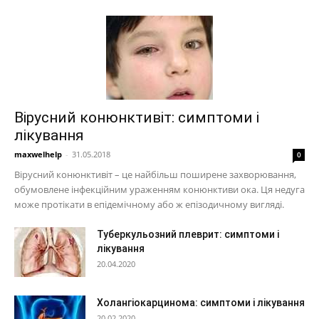
Вірусний конюнктивіт: симптоми і
лікування
maxwelhelp
-
31.05.2018
0
Вірусний конюнктивіт – це найбільш поширене захворювання,
обумовлене інфекційним ураженням конюнктиви ока. Ця недуга
може протікати в епідемічному або ж епізодичному вигляді.
Туберкульозний плеврит: симптоми і
лікування
20.04.2020
Холангіокарцинома: симптоми і лікування
20.02.2020