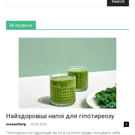
Як лікувати
Найздоровіші напої для гіпотиреозу
maxwelhelp
-
20.09.2025
0
Гіпотиреоз та гідратація: як їсти та пити право почувати себе