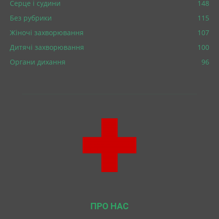
Серце і судини
148
Без рубрики
115
Жіночі захворювання
107
Дитячі захворювання
100
Органи дихання
96
ПРО НАС