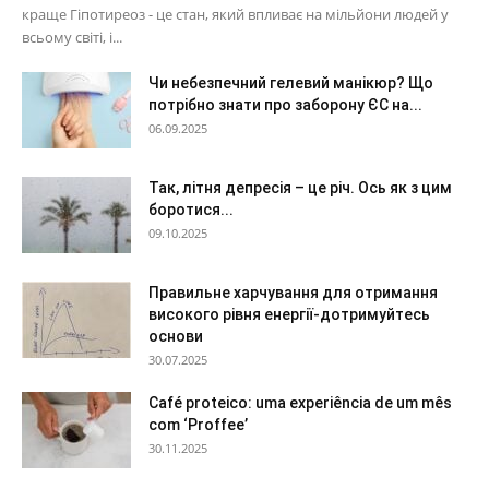
краще Гіпотиреоз - це стан, який впливає на мільйони людей у ​​
всьому світі, і...
Чи небезпечний гелевий манікюр? Що
потрібно знати про заборону ЄС на...
06.09.2025
Так, літня депресія – це річ. Ось як з цим
боротися...
09.10.2025
Правильне харчування для отримання
високого рівня енергії-дотримуйтесь
основи
30.07.2025
Café proteico: uma experiência de um mês
com ‘Proffee’
30.11.2025