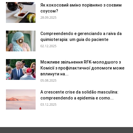
Як кокосовий аміно порівняно з соєвим
соусом?
28.09.2025
Compreendendo e gerenciando a raiva da
quimioterapia: um guia do paciente
02.12.2025
Можливе звільнення RFK-молодшого з
Комісії з профілактичної допомоги може
вплинути на...
05.08.2025
A crescente crise da solidão masculina:
compreendendo a epidemia e como...
03.12.2025