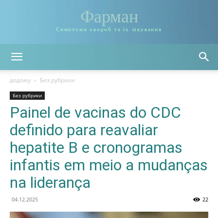
Фарман
Симптоми хвороб та їх лікування
додому
Без рубрики
Без рубрики
Painel de vacinas do CDC
definido para reavaliar
hepatite B e cronogramas
infantis em meio a mudanças
na liderança
04.12.2025
22