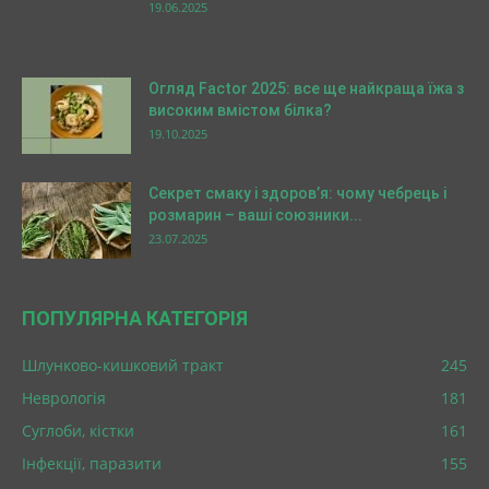
19.06.2025
Огляд Factor 2025: все ще найкраща їжа з
високим вмістом білка?
19.10.2025
Секрет смаку і здоров’я: чому чебрець і
розмарин – ваші союзники...
23.07.2025
ПОПУЛЯРНА КАТЕГОРІЯ
Шлунково-кишковий тракт
245
Неврологія
181
Суглоби, кістки
161
Інфекції, паразити
155