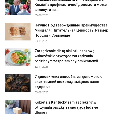
Комісії з профілактичної допомоги може
вплинути на...
05.08.2025
Научно Подтвержденные Преимущества
Миндаля: Питательная Ценность, Размер
Порций и Сравнение
23.11.2025
Zarządzanie dietą niskotłuszczową:
wskazówki dotyczące zarządzania
rodzinnym zespołem chylomikronemii
12.11.2025
7 дивовижних способів, за допомогою
яких темний шоколад зміцнює ваше
здоров’я
03.08.2025
Kobieta z Kentucky zamiast lekarstw
otrzymała paczkę zawierającą ludzkie
dłonie i...