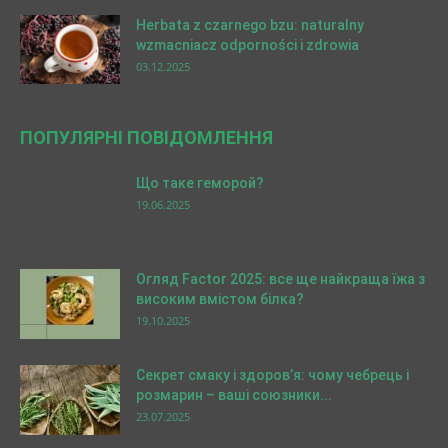
Herbata z czarnego bzu: naturalny
wzmacniacz odporności i zdrowia
03.12.2025
ПОПУЛЯРНІ ПОВІДОМЛЕННЯ
Що таке геморой?
19.06.2025
Огляд Factor 2025: все ще найкраща їжа з
високим вмістом білка?
19.10.2025
Секрет смаку і здоров’я: чому чебрець і
розмарин – ваші союзники...
23.07.2025