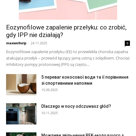
Eozynofilowe zapalenie przełyku: co zrobić,
gdy IPP nie działają?
maxwelhelp
-
24.11.2025
0
Eozynofilowe zapalenie przełyku (EE) to przewlekła choroba zapalna
atakująca przełyk – przewód łączący jamę ustną z żołądkiem. Chociaż
inhibitory pompy protonowej (PPI) są często...
5 переваг кокосової води та її порівняння
зі спортивними напоями
15.09.2025
Dlaczego w nocy odczuwasz głód?
10.11.2025
Можливе звільнення RFK-молодшого з