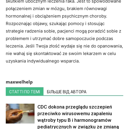
skutkiem ubocznym leczenia raka. Jest to spowodowane
połączeniem zmian w mózgu, brakiem równowagi
hormonalnej i obciążeniem psychicznym choroby.
Rozpoznając objawy, szukając pomocy i stosując
strategie radzenia sobie, pacjenci mogą poradzić sobie z
problemem i utrzymać dobre samopoczucie podczas
leczenia. Jeśli Twoja złość wydaje się nie do opanowania,
nie wahaj się skontaktować ze swoim lekarzem w celu
uzyskania indywidualnego wsparcia.
maxwelhelp
СТАТТІ ПО ТЕМІ
БІЛЬШЕ ВІД АВТОРА
CDC dokona przeglądu szczepień
przeciwko wirusowemu zapaleniu
wątroby typu B i harmonogramów
pediatrycznych w związku ze zmianą