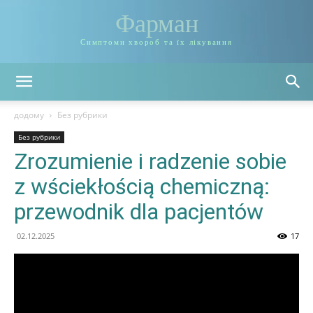
Фарман
Симптоми хвороб та їх лікування
додому
Без рубрики
Без рубрики
Zrozumienie i radzenie sobie
z wściekłością chemiczną:
przewodnik dla pacjentów
02.12.2025
17