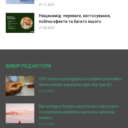
07.11.2025
Ніацинамід: переваги, застосування,
побічні ефекти та багато іншого
27.08.2025
ВИБІР РЕДАКТОРА
CDC dokona przeglądu szczepień przeciwko
wirusowemu zapaleniu wątroby typu B i...
04.12.2025
Narastający kryzys samotności mężczyzn:
zrozumienie epidemii i sposoby radzenia
sobie z...
03.12.2025