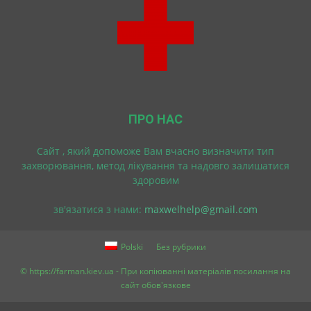
ПРО НАС
Cайт , який допоможе Вам вчасно визначити тип
захворювання, метод лікування та надовго залишатися
здоровим
зв'язатися з нами:
maxwelhelp@gmail.com
Polski
Без рубрики
© https://farman.kiev.ua - При копіюванні матеріалів посилання на
сайт обов'язкове