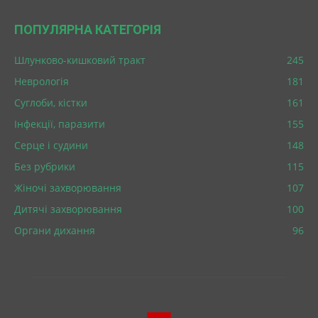
ПОПУЛЯРНА КАТЕГОРІЯ
Шлунково-кишковий тракт
245
Неврологія
181
Суглоби, кістки
161
Інфекції, паразити
155
Серце і судини
148
Без рубрики
115
Жіночі захворювання
107
Дитячі захворювання
100
Органи дихання
96