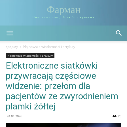
Фарман
Симптоми хвороб та їх лікування
додому
Najnowsze wiadomości i artykuły
Najnowsze wiadomości i artykuły
Elektroniczne siatkówki
przywracają częściowe
widzenie: przełom dla
pacjentów ze zwyrodnieniem
plamki żółtej
24.01.2026
23