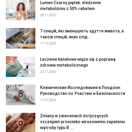
Lumen Czarny piątek: śledzenie
metabolizmu z 50% rabatem
28.11.2025
7 спецій, які зменшують здуття живота, а
також спецій, яких слід...
17.10.2025
Leczenie kanałowe wiąże się z poprawą
zdrowia metabolicznego
23.11.2025
Клинические Исследования в Лондоне:
Руководство по Участию и Безопасности
11.01.2026
Zmiany w zaleceniach dotyczących
szczepień przeciwko wirusowemu zapaleniu
wątroby typu B:...