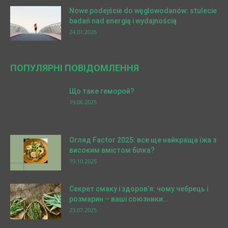
Nowe podejście do węglowodanów: stulecie
badań nad energią i wydajnością
24.01.2026
ПОПУЛЯРНІ ПОВІДОМЛЕННЯ
Що таке геморой?
19.06.2025
Огляд Factor 2025: все ще найкраща їжа з
високим вмістом білка?
19.10.2025
Секрет смаку і здоров’я: чому чебрець і
розмарин – ваші союзники...
23.07.2025