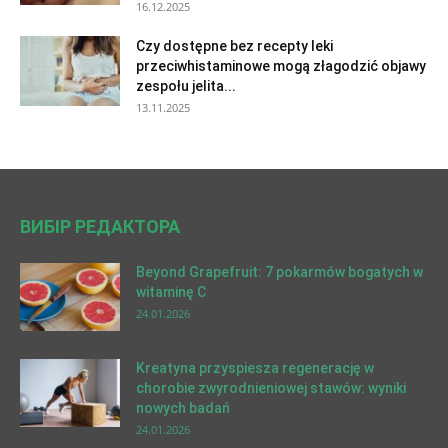
16.12.2025
Czy dostępne bez recepty leki
przeciwhistaminowe mogą złagodzić objawy
zespołu jelita...
13.11.2025
ВИБІР РЕДАКТОРА
Beyond Grapefruit: 7 pokarmów bogatych w
witaminę C
24.01.2026
Kreatyna przyspiesza regenerację w
chorobie zwyrodnieniowej stawów: wyniki
nowych badań
24.01.2026