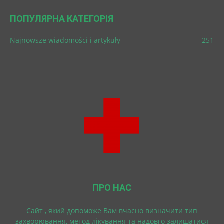
ПОПУЛЯРНА КАТЕГОРІЯ
Najnowsze wiadomości i artykuły
251
ПРО НАС
Cайт , який допоможе Вам вчасно визначити тип
захворювання, метод лікування та надовго залишатися