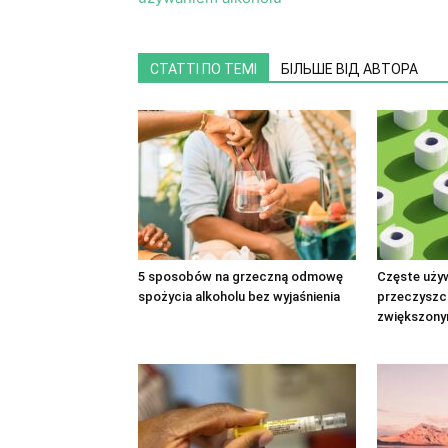
СТАТТІ ПО ТЕМІ
БІЛЬШЕ ВІД АВТОРА
5 sposobów na grzeczną odmowę
Częste uży
spożycia alkoholu bez wyjaśnienia
przeczyszcz
zwiększony