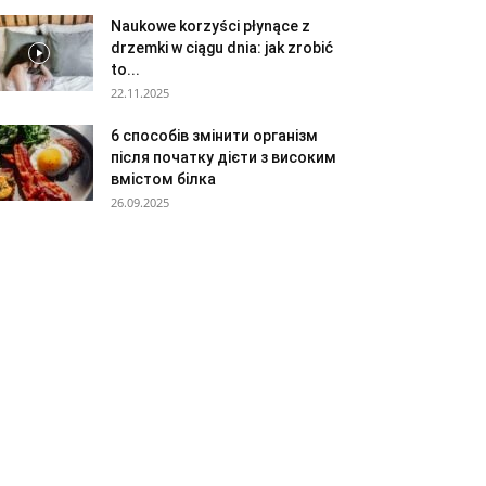
Naukowe korzyści płynące z
drzemki w ciągu dnia: jak zrobić
to...
22.11.2025
6 способів змінити організм
після початку дієти з високим
вмістом білка
26.09.2025