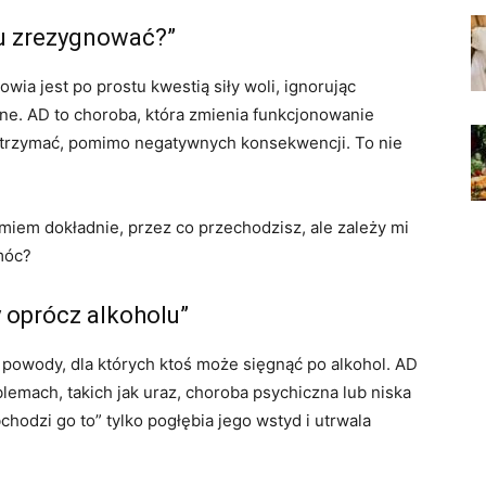
tu zrezygnować?”
wia jest po prostu kwestią siły woli, ignorując
zne. AD to choroba, która zmienia funkcjonowanie
zatrzymać, pomimo negatywnych konsekwencji. To nie
iem dokładnie, przez co przechodzisz, ale zależy mi
móc?
czy oprócz alkoholu”
powody, dla których ktoś może sięgnąć po alkohol. AD
emach, takich jak uraz, choroba psychiczna lub niska
odzi go to” tylko pogłębia jego wstyd i utrwala