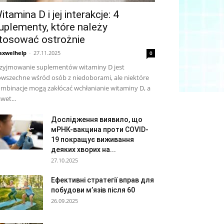
itamina D i jej interakcje: 4
uplementy, które należy
tosować ostrożnie
xwelhelp
-
27.11.2025
0
zyjmowanie suplementów witaminy D jest
wszechne wśród osób z niedoborami, ale niektóre
mbinacje mogą zakłócać wchłanianie witaminy D, a
wet...
Дослідження виявило, що
мРНК-вакцина проти COVID-
19 покращує виживання
деяких хворих на...
27.10.2025
Ефективні стратегії вправ для
побудови м’язів після 60
26.09.2025