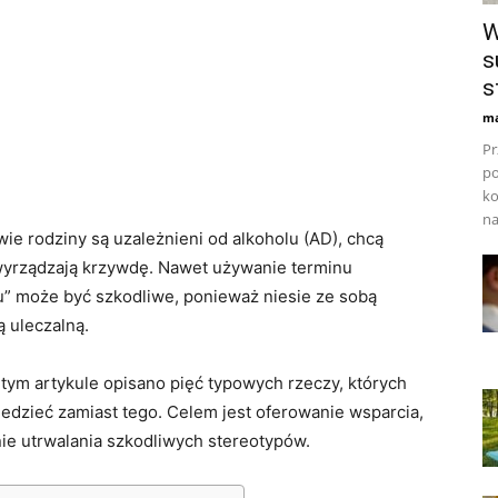
W
s
s
ma
Pr
po
ko
na
wie rodziny są uzależnieni od alkoholu (AD), chcą
wyrządzają krzywdę. Nawet używanie terminu
lu” może być szkodliwe, ponieważ niesie ze sobą
ą uleczalną.
tym artykule opisano pięć typowych rzeczy, których
edzieć zamiast tego. Celem jest oferowanie wsparcia,
nie utrwalania szkodliwych stereotypów.