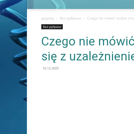
додому
Без рубрики
Czego nie mówić osobie zma
Без рубрики
Czego nie mówić
się z uzależnien
16.12.2025