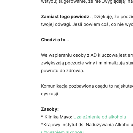
wstydu; sugerowanie, że nie „wyglądają” na
Zamiast tego powiedz:
„Dziękuję, że podzi
twojej odwagi. Jeśli powiem coś, co nie wyd
Chodzi o to…
We wspieraniu osoby z AD kluczowa jest emp
zwiększają poczucie winy i minimalizują sta
powrotu do zdrowia.
Komunikacja pozbawiona osądu to najskutec
dyskusji.
Zasoby:
* Klinika Mayo:
Uzależnienie od alkoholu
*Krajowy Instytut ds. Nadużywania Alkoholu
używaniem alkoholu