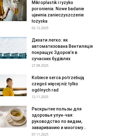
Mikroplastik i ryzyko
poronienia: Nowe badanie
ujawnia zanieczyszczenie
łożyska
02.12.2025
Дихати легко: як
автоматизована Вентиляція
покращує Здоров’я в
сучасних будівлях
27.08.2025
Kobiece serca potrzebują
czegoś więcej niż tylko
ogólnych rad
12.11.2025
Раскрытие пользы для
здоровья улун-чая:
руководство по видам,
завариванию и многому...
07.11.2025