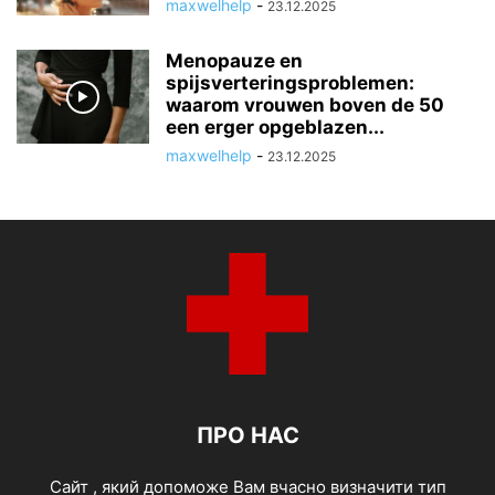
maxwelhelp
-
23.12.2025
Menopauze en
spijsverteringsproblemen:
waarom vrouwen boven de 50
een erger opgeblazen...
maxwelhelp
-
23.12.2025
ПРО НАС
Cайт , який допоможе Вам вчасно визначити тип