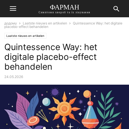
ФАРМАН
Симптоми хвороб та їх лікування
додому
Laatste nieuws en artikelen
Quintessence Way: het digitale
placebo-effect behandelen
Laatste nieuws en artikelen
Quintessence Way: het
digitale placebo-effect
behandelen
24.05.2026