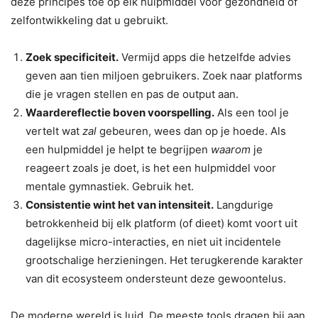
deze principes toe op elk hulpmiddel voor gezondheid of
zelfontwikkeling dat u gebruikt.
Zoek specificiteit.
Vermijd apps die hetzelfde advies
geven aan tien miljoen gebruikers. Zoek naar platforms
die je vragen stellen en pas de output aan.
Waardereflectie boven voorspelling.
Als een tool je
vertelt wat
zal
gebeuren, wees dan op je hoede. Als
een hulpmiddel je helpt te begrijpen
waarom
je
reageert zoals je doet, is het een hulpmiddel voor
mentale gymnastiek. Gebruik het.
Consistentie wint het van intensiteit.
Langdurige
betrokkenheid bij elk platform (of dieet) komt voort uit
dagelijkse micro-interacties, en niet uit incidentele
grootschalige herzieningen. Het terugkerende karakter
van dit ecosysteem ondersteunt deze gewoontelus.
De moderne wereld is luid. De meeste tools dragen bij aan