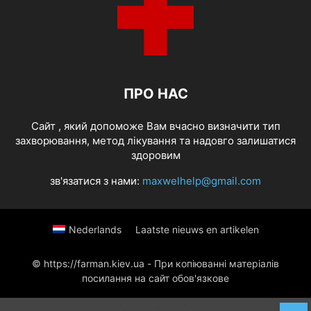
ПРО НАС
Cайт , який допоможе Вам вчасно визначити тип
захворювання, метод лікування та надовго залишатися
здоровим
зв'язатися з нами:
maxwelhelp@gmail.com
Nederlands
Laatste nieuws en artikelen
© https://farman.kiev.ua - При копіюванні матеріалів
посилання на сайт обов'язкове