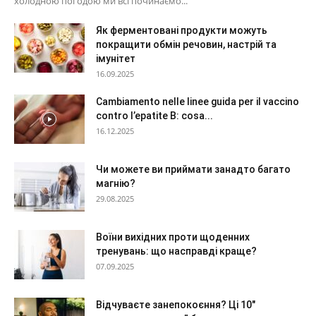
холодною погодою ми всі починаємо...
Як ферментовані продукти можуть
покращити обмін речовин, настрій та
імунітет
16.09.2025
Cambiamento nelle linee guida per il vaccino
contro l’epatite B: cosa...
16.12.2025
Чи можете ви приймати занадто багато
магнію?
29.08.2025
Воїни вихідних проти щоденних
тренувань: що насправді краще?
07.09.2025
Відчуваєте занепокоєння? Ці 10″