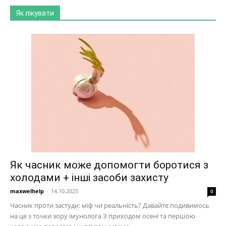
Як лікувати
Як часник може допомогти боротися з
холодами + інші засоби захисту
maxwelhelp
-
14.10.2025
0
Часник проти застуди: міф чи реальність? Давайте подивимось
на це з точки зору імунолога З приходом осені та першою