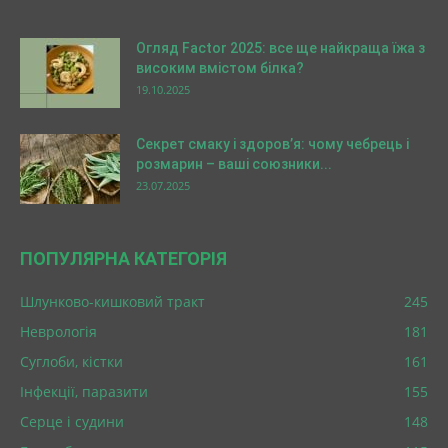
Огляд Factor 2025: все ще найкраща їжа з
високим вмістом білка?
19.10.2025
Секрет смаку і здоров’я: чому чебрець і
розмарин – ваші союзники...
23.07.2025
ПОПУЛЯРНА КАТЕГОРІЯ
Шлунково-кишковий тракт
245
Неврологія
181
Суглоби, кістки
161
Інфекції, паразити
155
Серце і судини
148