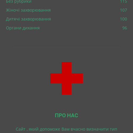
Без рубрики
115
Жіночі захворювання
107
Дитячі захворювання
100
Органи дихання
96
ПРО НАС
Cайт , який допоможе Вам вчасно визначити тип