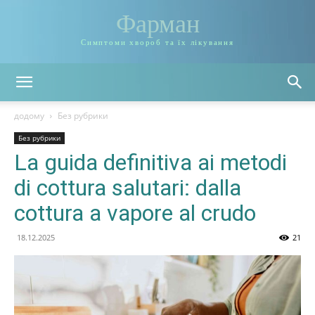
Фарман
Симптоми хвороб та їх лікування
додому
Без рубрики
Без рубрики
La guida definitiva ai metodi
di cottura salutari: dalla
cottura a vapore al crudo
18.12.2025
21