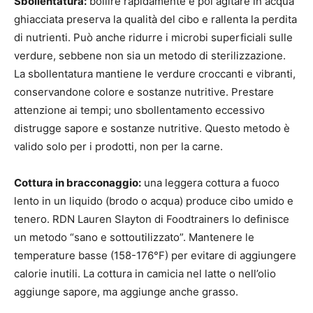
Sbollentatura:
bollire rapidamente e poi agitare in acqua
ghiacciata preserva la qualità del cibo e rallenta la perdita
di nutrienti. Può anche ridurre i microbi superficiali sulle
verdure, sebbene non sia un metodo di sterilizzazione.
La sbollentatura mantiene le verdure croccanti e vibranti,
conservandone colore e sostanze nutritive. Prestare
attenzione ai tempi; uno sbollentamento eccessivo
distrugge sapore e sostanze nutritive. Questo metodo è
valido solo per i prodotti, non per la carne.
Cottura in bracconaggio:
una leggera cottura a fuoco
lento in un liquido (brodo o acqua) produce cibo umido e
tenero. RDN Lauren Slayton di Foodtrainers lo definisce
un metodo “sano e sottoutilizzato”. Mantenere le
temperature basse (158-176°F) per evitare di aggiungere
calorie inutili. La cottura in camicia nel latte o nell’olio
aggiunge sapore, ma aggiunge anche grasso.