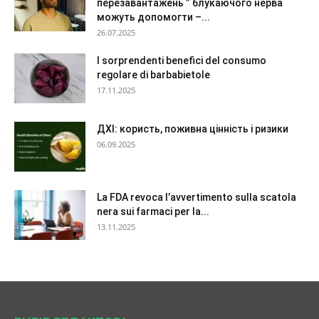
перезавантажень ” блукаючого нерва
можуть допомогти –...
26.07.2025
I sorprendenti benefici del consumo
regolare di barbabietole
17.11.2025
ДХІ: користь, поживна цінність і ризики
06.09.2025
La FDA revoca l’avvertimento sulla scatola
nera sui farmaci per la...
13.11.2025