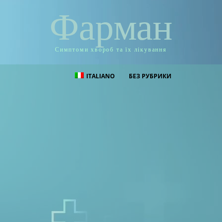
Фарман
Симптоми хвороб та їх лікування
ITALIANO
БЕЗ РУБРИКИ