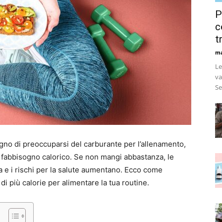
P
c
t
ma
Le
va
Se
gno di preoccuparsi del carburante per l’allenamento,
fabbisogno calorico. Se non mangi abbastanza, le
ta e i rischi per la salute aumentano. Ecco come
i più calorie per alimentare la tua routine.