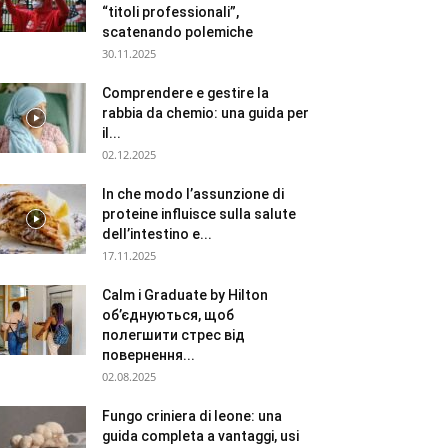
“titoli professionali”,
scatenando polemiche
30.11.2025
Comprendere e gestire la
rabbia da chemio: una guida per
il...
02.12.2025
In che modo l’assunzione di
proteine influisce sulla salute
dell’intestino e...
17.11.2025
Calm і Graduate by Hilton
об’єднуються, щоб
полегшити стрес від
повернення...
02.08.2025
Fungo criniera di leone: una
guida completa a vantaggi, usi