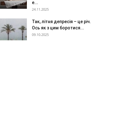
e...
24.11.2025
Так, літня депресія – це річ.
Ось як з цим боротися...
09.10.2025