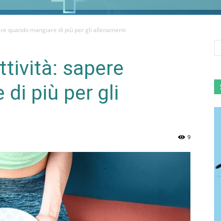
pere quando mangiare di più per gli allenamenti
ttività: sapere
di più per gli
9