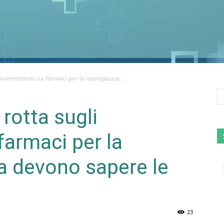
i avvertimenti sui farmaci per la menopausa:...
 rotta sugli
farmaci per la
 devono sapere le
23