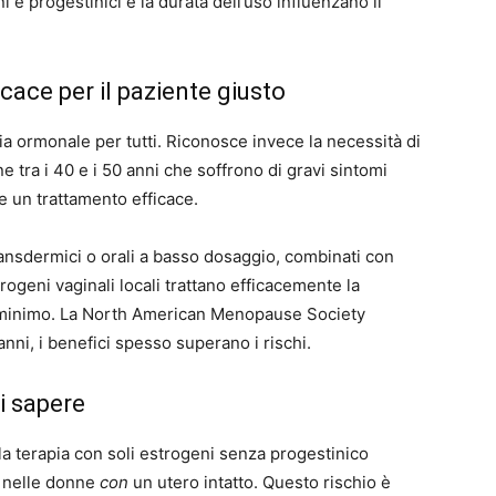
 e progestinici e la durata dell’uso influenzano il
cace per il paziente giusto
a ormonale per tutti. Riconosce invece la necessità di
e tra i 40 e i 50 anni che soffrono di gravi sintomi
 un trattamento efficace.
ransdermici o orali a basso dosaggio, combinati con
trogeni vaginali locali trattano efficacemente la
minimo. La North American Menopause Society
nni, i benefici spesso superano i rischi.
i sapere
la terapia con soli estrogeni senza progestinico
o nelle donne
con
un utero intatto. Questo rischio è