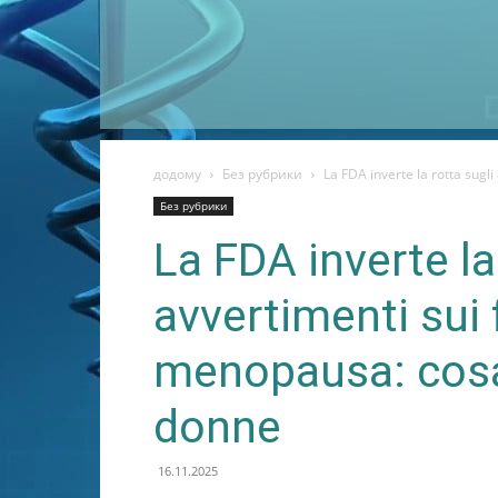
додому
Без рубрики
La FDA inverte la rotta sugl
Без рубрики
La FDA inverte la
avvertimenti sui 
menopausa: cosa
donne
16.11.2025