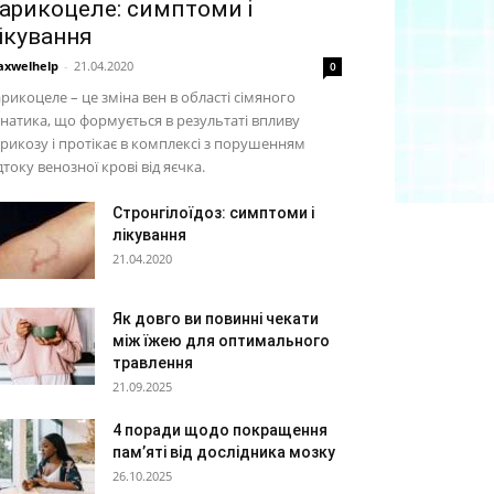
арикоцеле: симптоми і
ікування
xwelhelp
-
21.04.2020
0
рикоцеле – це зміна вен в області сімяного
натика, що формується в результаті впливу
рикозу і протікає в комплексі з порушенням
дтоку венозної крові від яєчка.
Стронгілоїдоз: симптоми і
лікування
21.04.2020
Як довго ви повинні чекати
між їжею для оптимального
травлення
21.09.2025
4 поради щодо покращення
пам’яті від дослідника мозку
26.10.2025