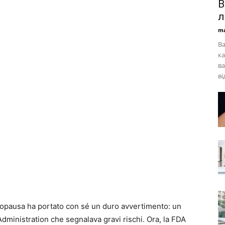
В
л
ma
Ва
ка
ва
ві
nopausa ha portato con sé un duro avvertimento: un
dministration che segnalava gravi rischi. Ora, la FDA