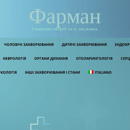
Фарман
Симптоми хвороб та їх лікування
ЧОЛОВІЧІ ЗАХВОРЮВАННЯ
ДИТЯЧІ ЗАХВОРЮВАННЯ
ЕНДОКР
НЕВРОЛОГІЯ
ОРГАНИ ДИХАННЯ
ОТОЛАРИНГОЛОГІЯ
СЕРЦ
РКОЛОГІЯ
ІНШІ ЗАХВОРЮВАННЯ І СТАНИ
ITALIANO