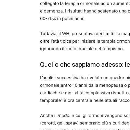
collegato la terapia ormonale ad un aumento 
e demenza. I risultati hanno scatenato una p
60-70% in pochi anni.
Tuttavia, il WHI presentava dei limiti. La ma
oltre l’età tipica per iniziare la terapia ormo
ignorando il ruolo cruciale del tempismo.
Quello che sappiamo adesso: le
L’analisi successiva ha rivelato un quadro p
ormonale entro 10 anni dalla menopausa o p
cardiache e mortalità complessiva rispetto a
temporale” è ora centrale nelle attuali racc
Anche il
modo
in cui gli ormoni vengono som
(cerotti, gel, spray) sembrano più sicuri degl