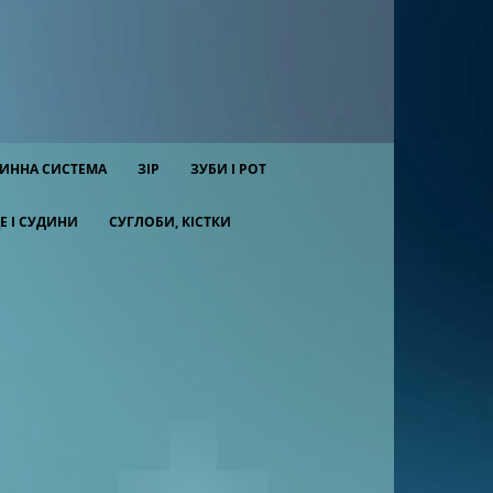
ИННА СИСТЕМА
ЗІР
ЗУБИ І РОТ
Е І СУДИНИ
СУГЛОБИ, КІСТКИ