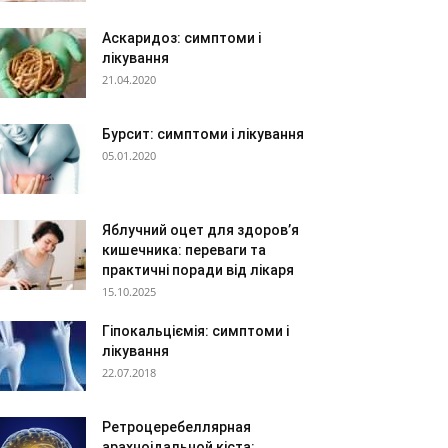
Аскаридоз: симптоми і
лікування
21.04.2020
Бурсит: симптоми і лікування
05.01.2020
Яблучний оцет для здоров’я
кишечника: переваги та
практичні поради від лікаря
15.10.2025
Гіпокальціємія: симптоми і
лікування
22.07.2018
Ретроцеребеллярная
арахноідальной кіста: