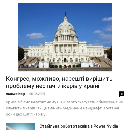
Конгрес, можливо, нарешті вирішить
проблему нестачі лікарів у країні
maxwelhelp
-
06.08.2025
0
Криза в білих Халатах: чому США варто скасувати обмеження на
кількість лікарів і як це змінить Медичний Ландшафт В останні
роки дефіцит лікарів у...
Стабільна робототехніка з Power Nvidia