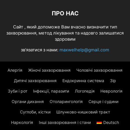
ПРО НАС
Cайт , який допоможе Вам вчасно визначити тип
захворювання, метод лікування та надовго залишатися
здоровим
зв'язатися з нами:
maxwelhelp@gmail.com
Алергія
Жіночі захворювання
Чоловічі захворювання
Дитячі захворювання
Ендокринна система
Зір
Зуби і рот
Інфекції, паразити
Логопедія
Неврологія
Органи дихання
Отоларингологія
Серце і судини
Суглоби, кістки
Шлунково-кишковий тракт
Наркологія
Інші захворювання і стани
Deutsch