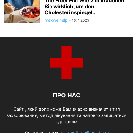
The Fiber Fix: Wie viel brauchen
Sie wirklich, um den
Cholesterinspiegel...
maxwelhelp
-
16.11.2025
ПРО НАС
Cайт , який допоможе Вам вчасно визначити тип
захворювання, метод лікування та надовго залишатися
здоровим
зв'язатися з нами:
maxwelhelp@gmail.com