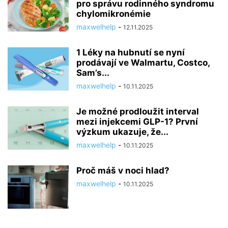
pro správu rodinného syndromu
chylomikronémie
maxwelhelp
-
12.11.2025
1 Léky na hubnutí se nyní
prodávají ve Walmartu, Costco,
Sam’s...
maxwelhelp
-
10.11.2025
Je možné prodloužit interval
mezi injekcemi GLP-1? První
výzkum ukazuje, že...
maxwelhelp
-
10.11.2025
Proč máš v noci hlad?
maxwelhelp
-
10.11.2025