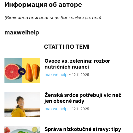
Информация об авторе
(Включена оригинальная биография автора)
maxwelhelp
СТАТТІ ПО ТЕМІ
Ovoce vs. zelenina: rozbor
nutričních nuancí
maxwelhelp
-
12.11.2025
Ženská srdce potřebují víc než
jen obecné rady
maxwelhelp
-
12.11.2025
Správa nízkotučné stravy: tipy