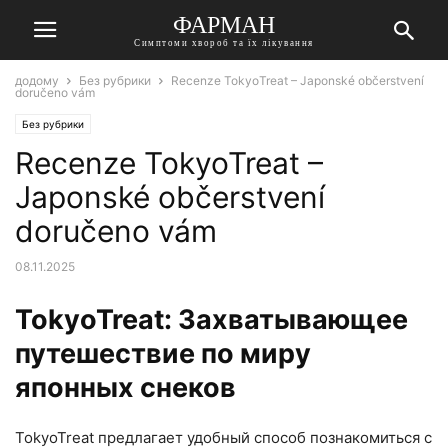
ФАРМАН
Симптоми хвороб та їх лікування
додому
Без рубрики
Recenze TokyoTreat – Japonské občerstvení
doručeno vám
Без рубрики
Recenze TokyoTreat –
Japonské občerstvení
doručeno vám
08.11.2025
TokyoTreat: Захватывающее
путешествие по миру
японных снеков
TokyoTreat предлагает удобный способ познакомиться с