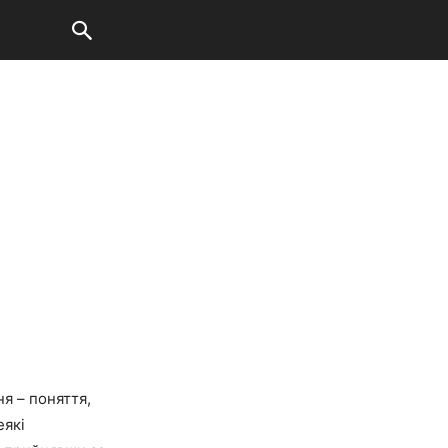
ня – поняття,
еякі