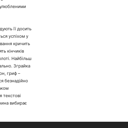
і улюбленими
дують її досить
ться успіхом у
ювання кричить
ять кінчиків
плоті. Найбільш
нально. Зграйка
он, гриф –
ся безнадійно
аком
я текстові
вчина вибирає