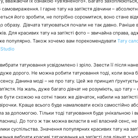
у, вважаючи їх ознакою «ув’язненого». Багато захоплюються
 самовираження. І гарне тату на зап’ястя дівчини – абсолют
еться його зробити, не потрібно соромитися, воно стане ві
 образу. Дівчата татуюваться почали не так давно. Раніше 
ків. Для красивих тату на зап’ясті фото – звичайна справа, а
же популярно. Також хочемо вам порекомендувати
Тату сал
 Studio
ибрати татуювання усвідомлено і зріло. Звести її після нан
 дуже дорого. Не можна робити татуювання тоді, коли вона 
сенсу. Данина моді – не про тату. Цей же принцип ґрунтуєтьс
ап’ястя. На жаль, дуже багато дівчат не розуміють, що тату – 
е бути схожою на сотні таких же дівчаток, набили на зап’ясті
зірочки. Краще всього буде намалювати ескіз самостійно аб
а за допомогою. Тільки тоді татуювання буде унікальною і 
ласниці. До того ж так можна вкласти в неї власний сенс, н
умки суспільства. Значення популярних красивих тату на зап’
ажання вибрати красиві татуювання на зап’ясті для дівчат з чо