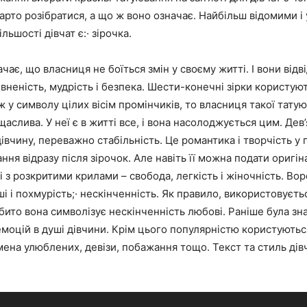
арто розібратися, а що ж воно означає. Найбільш відомими 
ьшості дівчат є:· зірочка.
чає, що власниця не боїться змін у своєму житті. І вони відві
евненість, мудрість і безпека. Шести-конечні зірки користую
ж у символу цілих вісім промінчиків, то власниця такої тату
щаслива. У неї є в житті все, і вона насолоджується цим. Дев’
івчину, переважно стабільність. Це романтика і творчість у 
ння відразу після зірочок. Але навіть її можна подати оригі
ті з розкритими крилами – свобода, легкість і жіночність. Вор
ші і похмурість;· нескінченність. Як правило, використовуєть
бито вона символізує нескінченність любові. Раніше була зн
моцій в душі дівчини. Крім цього популярністю користуютьс
мена улюблених, девізи, побажання тощо. Текст та стиль ді