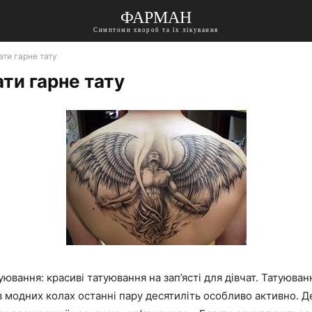
ФАРМАН
Симптоми хвороб та їх лікування
ати гарне тату
ти гарне тату
уювання: красиві татуювання на зап’ясті для дівчат. Татуюван
в модних колах останні пару десятиліть особливо активно. Д