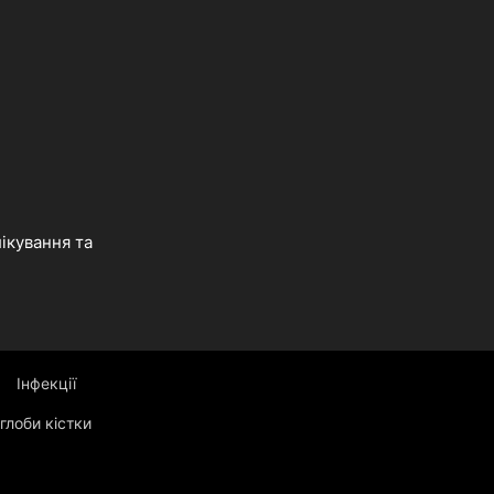
ікування та
Інфекції
глоби кістки