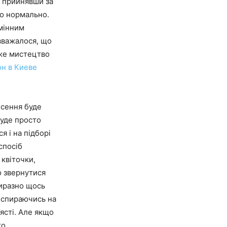
, прийнявши за
но нормально.
дмінним
вважалося, що
дже мистецтво
он в Киеве
есення буде
буде просто
я і на підборі
спосіб
 квіточки,
о звернутися
виразно щось
е спираючись на
ясті. Але якщо
го