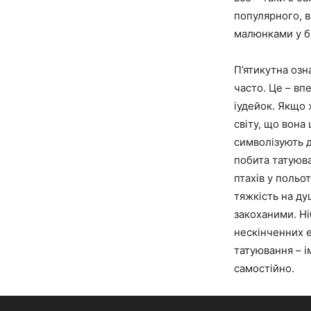
популярного, в
малюнками у біл
П’ятикутна озна
часто. Це – вп
іудейок. Якщо 
світу, що вона 
символізують д
побита татуюва
птахів у польо
тяжкість на ду
закоханими. Ні
нескінченних е
татуювання – і
самостійно.