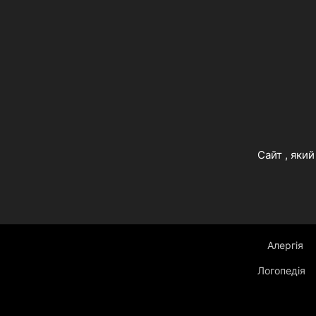
Cайт , яки
Алергія
Логопедія