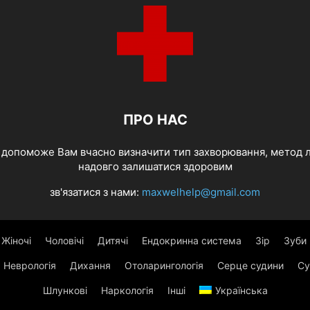
ПРО НАС
й допоможе Вам вчасно визначити тип захворювання, метод л
надовго залишатися здоровим
зв'язатися з нами:
maxwelhelp@gmail.com
Жіночі
Чоловічі
Дитячі
Ендокринна система
Зір
Зуби
Неврологія
Дихання
Отоларингологія
Серце судини
Су
Шлункові
Наркологія
Інші
Українська