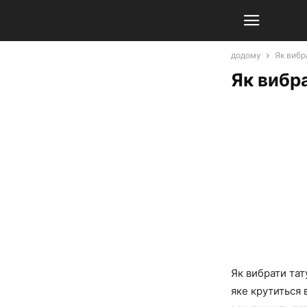
додому
Як вибр
Як вибра
Як вибрати тат
яке крутиться 