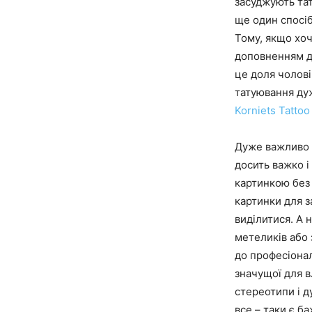
засуджують тат
ще один спосіб
Тому, якщо хоч
доповненням до
це доля чолові
татуювання ду
Korniets Tattoo
Дуже важливо в
досить важко і
картинкою без 
картинки для з
виділитися. А н
метеликів або 
до професіонал
значущої для в
стереотипи і д
все – таки є б