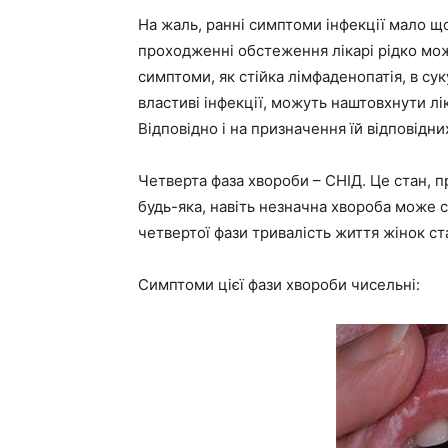
На жаль, ранні симптоми інфекції мало що
проходженні обстеження лікарі рідко можу
симптоми, як стійка лімфаденопатія, в сук
властиві інфекції, можуть наштовхнути лік
Відповідно і на призначення їй відповідни
Четверта фаза хвороби – СНІД. Це стан, п
будь-яка, навіть незначна хвороба може 
четвертої фази тривалість життя жінок ста
Симптоми цієї фази хвороби чисельні: