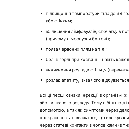
підвищення температури тіла до 38 гра
або стійким;
збільшення лімфовузлів, спочатку в пот
(причому лімфовузли болючі);
поява червоних плям на тілі;
болі в горлі при ковтанні і навіть кашел
виникнення розлади стільця (перемежо
розлад апетиту, із-за чого відбуваєтьс
Всі ці перші ознаки інфекції в організмі 
або кишкового розладу. Тому в більшості 
допомогою, а так як симптоми через деяк
прекрасної статі вважають, що вилікувал
через статеві контакти з чоловіками (в т