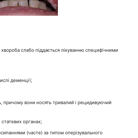
 хвороба слабо піддається лікуванню специфічними
ислі деменції;
ь, причому вони носять тривалий і рецидивуючий
 статевих органах;
сипаннями (часте) за типом оперізувального