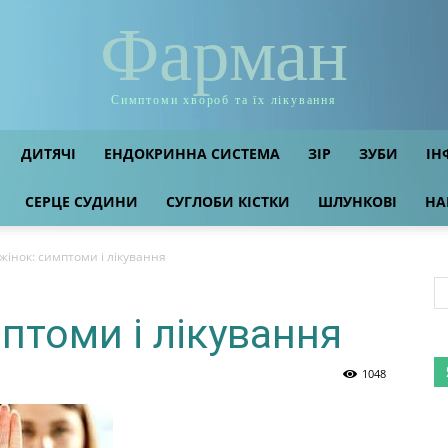
Фарман
Симптоми хвороб та їх лікування
ДИТЯЧІ
ЕНДОКРИННА СИСТЕМА
ЗІР
ЗУБИ
ІН
СЕРЦЕ СУДИНИ
СУГЛОБИ КІСТКИ
ШЛУНКОВІ
НА
 жінок: симптоми і лікування
мптоми і лікування
1048