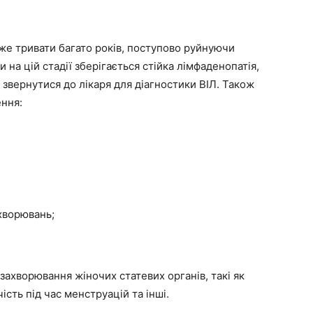
же тривати багато років, поступово руйнуючи
и на цій стадії зберігається стійка лімфаденопатія,
 звернутися до лікаря для діагностики ВІЛ. Також
ення:
хворювань;
і захворювання жіночих статевих органів, такі як
ість під час менструацій та інші.