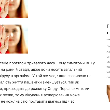
Г
л
ma
Гі
ха
еп
ма
є себе протягом тривалого часу. Тому симптоми ВІЛ у
за
на ранній стадії, адже вони носять загальний
ха
вірусу в організмі. У той же час, якщо своєчасно не
сл
валість життя пацієнтки зменшується, так як
, призводять до розвитку Сніду. Перші симптоми
х появи, тому лікування захворювання може
і неможливістю поставити діагноз під час