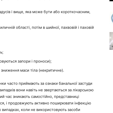
дусів і вище, яка може бути або короткочасним,
иличній області, потім в шийної, пахвовій і паховій
ь;
вуються запори і проноси);
я зниження маси тіла (некритичне).
жінки часто приймають за ознаки банальної застуди
випадків вони навіть не звертаються за лікарською
ий час зникають самостійно, представниці
ися, і продовжують активно поширювати інфекцію
их випадках, коли не використовують засоби