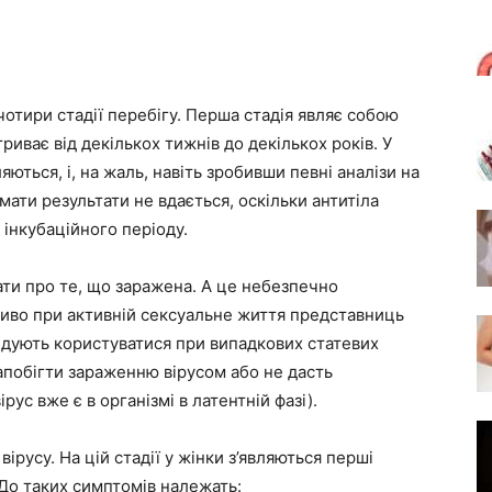
є чотири стадії перебігу. Перша стадія являє собою
риває від декількох тижнів до декількох років. У
яються, і, на жаль, навіть зробивши певні аналізи на
имати результати не вдається, оскільки антитіла
я інкубаційного періоду.
ати про те, що заражена. А це небезпечно
иво при активній сексуальне життя представниць
ендують користуватися при випадкових статевих
запобігти зараженню вірусом або не дасть
ус вже є в організмі в латентній фазі).
вірусу. На цій стадії у жінки з’являються перші
 До таких симптомів належать: