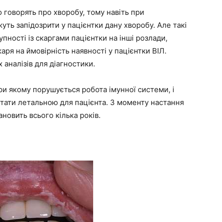
 говорять про хворобу, тому навіть при
ть запідозрити у пацієнтки дану хворобу. Але такі
упності із скаргами пацієнтки на інші розлади,
аря на ймовірність наявності у пацієнтки ВІЛ.
х аналізів для діагностики.
ри якому порушується робота імунної системи, і
стати летальною для пацієнта. З моменту настання
новить всього кілька років.