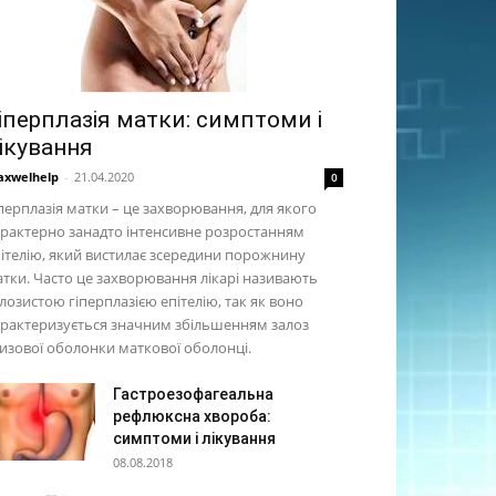
іперплазія матки: симптоми і
ікування
xwelhelp
-
21.04.2020
0
перплазія матки – це захворювання, для якого
рактерно занадто інтенсивне розростанням
ітелію, який вистилає зсередини порожнину
тки. Часто це захворювання лікарі називають
лозистою гіперплазією епітелію, так як воно
рактеризується значним збільшенням залоз
изової оболонки маткової оболонці.
Гастроезофагеальна
рефлюксна хвороба:
симптоми і лікування
08.08.2018