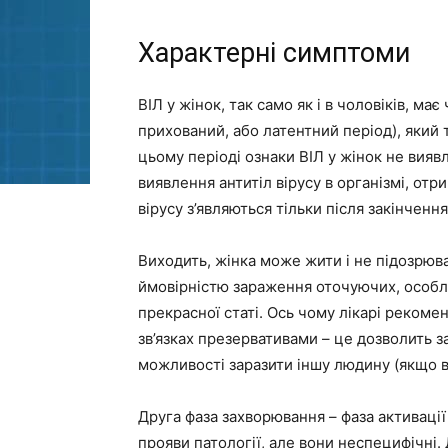
Характерні симптоми
ВІЛ у жінок, так само як і в чоловіків, ма
прихований, або латентний період), який т
цьому періоді ознаки ВІЛ у жінок не виявл
виявлення антитіл вірусу в організмі, отр
вірусу з’являються тільки після закінченн
Виходить, жінка може жити і не підозрюв
ймовірністю зараження оточуючих, особл
прекрасної статі. Ось чому лікарі реком
зв’язках презервативами – це дозволить 
можливості заразити іншу людину (якщо вір
Друга фаза захворювання – фаза активації 
прояви патології, але вони неспецифічні.