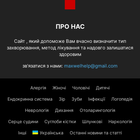
ПРО НАС
Cайт , який допоможе Вам вчасно визначити тип
захворювання, метод лікування та надовго залишатися
здоровим
зв'язатися з нами:
maxwelhelp@gmail.com
Алергія
Жіночі
Чоловічі
Дитячі
Ендокринна система
Зір
Зуби
Інфекції
Логопедія
Неврологія
Дихання
Отоларингологія
Серце судини
Суглоби кістки
Шлункові
Наркологія
Інші
Українська
Останні новини та статті