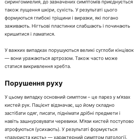
сирингомиелия, до зазначених симптомів приєднується
також лущення шкіри, сухість. У результаті цього
формуються глибокі тріщини і виразки, які погано
заживають. Нігтьові пластинки слабшають і починають
кришитися і ламатися.
У важких випадках порушуються великі суглоби кінцівок
— вони уражаються артрозом. Також часто може
статися викривлення хребта.
Порушення руху
У цьому випадку основний симптом – це парез у м’язах
кистей рук. Пацієнт відзначає, що йому складно
застібати одяг, писати, піднімати дрібні предмети і
навіть зашнуровувати черевики. М’язи кистей поступово
атрофуються (усихають). У результаті формується
«пазуриста кисть» — характерний симптом патології.