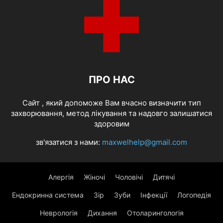
ПРО НАС
Cайт , який допоможе Вам вчасно визначити тип
захворювання, метод лікування та надовго залишатися
здоровим
зв'язатися з нами:
maxwelhelp@gmail.com
Алергія
Жіночі
Чоловічі
Дитячі
Ендокринна система
Зір
Зуби
Інфекції
Логопедія
Неврологія
Дихання
Отоларингологія