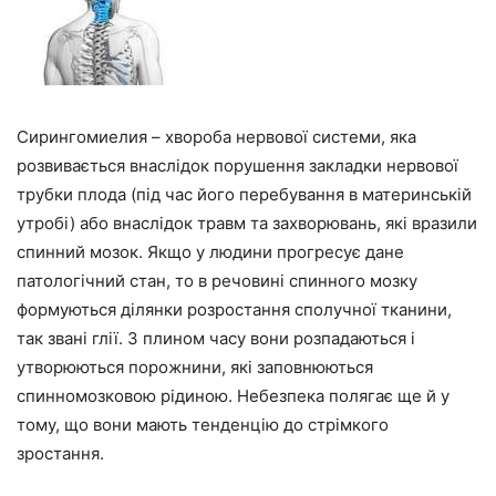
Сирингомиелия – хвороба нервової системи, яка
розвивається внаслідок порушення закладки нервової
трубки плода (під час його перебування в материнській
утробі) або внаслідок травм та захворювань, які вразили
спинний мозок. Якщо у людини прогресує дане
патологічний стан, то в речовині спинного мозку
формуються ділянки розростання сполучної тканини,
так звані глії. З плином часу вони розпадаються і
утворюються порожнини, які заповнюються
спинномозковою рідиною. Небезпека полягає ще й у
тому, що вони мають тенденцію до стрімкого
зростання.