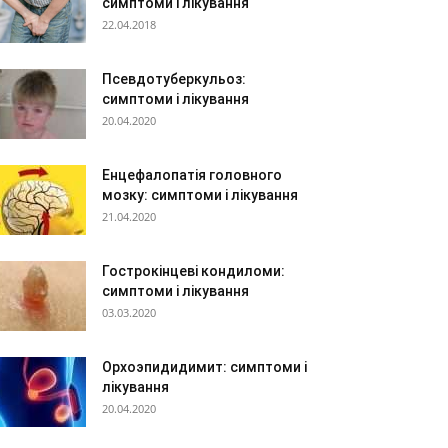
симптоми і лікування
22.04.2018
Псевдотуберкульоз:
симптоми і лікування
20.04.2020
Енцефалопатія головного
мозку: симптоми і лікування
21.04.2020
Гострокінцеві кондиломи:
симптоми і лікування
03.03.2020
Орхоэпидидимит: симптоми і
лікування
20.04.2020