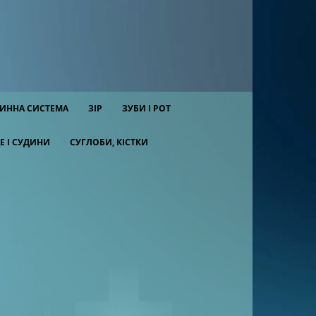
ИННА СИСТЕМА
ЗІР
ЗУБИ І РОТ
Е І СУДИНИ
СУГЛОБИ, КІСТКИ