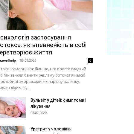
сихологія застосування
отокса: як впевненість в собі
еретворює життя
xwelhelp
-
08.09.2025
0
токс і самооцінка: більше, ніж просто гладкий
б Ми звикли бачити рекламу ботокса як засіб
ротьби зі зморшками, як чарівну паличку,
ирає сліди часу...
Вульвіт у дітей: симптоми і
лікування
05.02.2020
Уретрит у чоловіків: