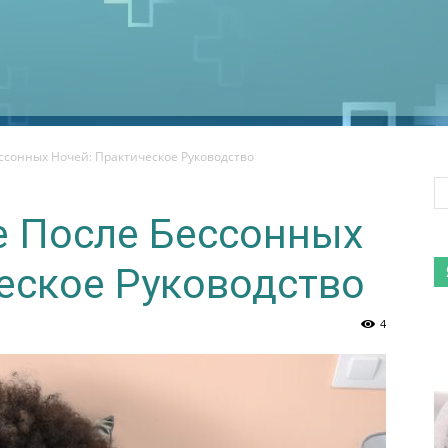
ссонных Ночей: Практическое Руководство
е После Бессонных
еское Руководство
4