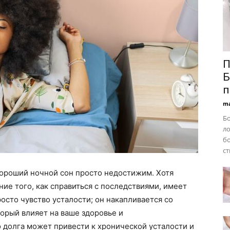
П
Б
п
ma
Бо
ло
бо
ст
хороший ночной сон просто недостижим. Хотя
ие того, как справиться с последствиями, имеет
осто чувство усталости; он накапливается со
торый влияет на ваше здоровье и
 долга может привести к хронической усталости и