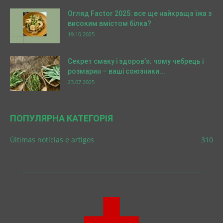
Огляд Factor 2025: все ще найкраща їжа з
високим вмістом білка?
19.10.2025
Секрет смаку і здоров’я: чому чебрець і
розмарин – ваші союзники...
23.07.2025
ПОПУЛЯРНА КАТЕГОРІЯ
Últimas notícias e artigos
310