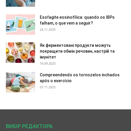
Esofagite eosinofílica: quando os IBPs
falham, o que vem a seguir?
24.11.2025
Як ферментовані продукти можуть
покращити обмін речовин, настрій та
імунітет
16.09.2025
Compreendendo os tornozelos inchados
após o exercício
07.11.2025
ВИБІР РЕДАКТОРА