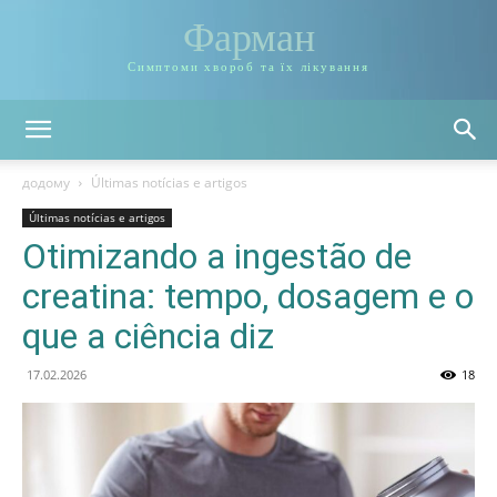
Фарман
Симптоми хвороб та їх лікування
додому
Últimas notícias e artigos
Últimas notícias e artigos
Otimizando a ingestão de
creatina: tempo, dosagem e o
que a ciência diz
17.02.2026
18