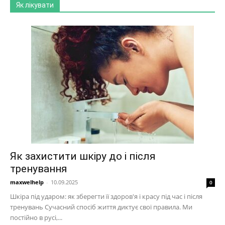
Як лікувати
Як захистити шкіру до і після
тренування
maxwelhelp
-
10.09.2025
0
Шкіра під ударом: як зберегти її здоров'я і красу під час і після
тренувань Сучасний спосіб життя диктує свої правила. Ми
постійно в русі,...