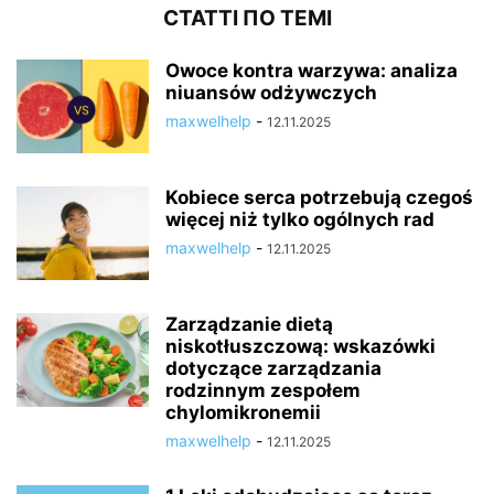
СТАТТІ ПО ТЕМІ
Owoce kontra warzywa: analiza
niuansów odżywczych
maxwelhelp
-
12.11.2025
Kobiece serca potrzebują czegoś
więcej niż tylko ogólnych rad
maxwelhelp
-
12.11.2025
Zarządzanie dietą
niskotłuszczową: wskazówki
dotyczące zarządzania
rodzinnym zespołem
chylomikronemii
maxwelhelp
-
12.11.2025