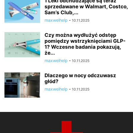
1 Leki odchudzające są teraz
sprzedawane w Walmart, Costco,
Sam’s Club,...
maxwelhelp
-
10.11.2025
Czy można wydłużyć odstęp
pomiędzy wstrzyknięciami GLP-
1? Wczesne badania pokazują,
że...
maxwelhelp
-
10.11.2025
Dlaczego w nocy odczuwasz
głód?
maxwelhelp
-
10.11.2025