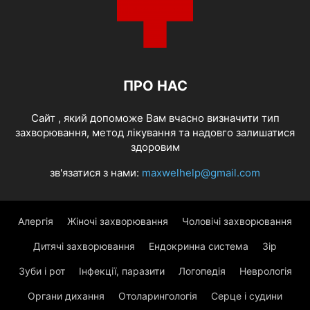
ПРО НАС
Cайт , який допоможе Вам вчасно визначити тип
захворювання, метод лікування та надовго залишатися
здоровим
зв'язатися з нами:
maxwelhelp@gmail.com
Алергія
Жіночі захворювання
Чоловічі захворювання
Дитячі захворювання
Ендокринна система
Зір
Зуби і рот
Інфекції, паразити
Логопедія
Неврологія
Органи дихання
Отоларингологія
Серце і судини