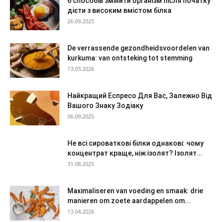
6 способів змінити організм після початку
дієти з високим вмістом білка
26.09.2025
De verrassende gezondheidsvoordelen van
kurkuma: van ontsteking tot stemming
13.03.2026
Найкращий Еспресо Для Вас, Залежно Від
Вашого Знаку Зодіаку
06.09.2025
Не всі сироваткові білки однакові: чому
концентрат краще, ніж ізолят? Ізолят...
31.08.2025
Maximaliseren van voeding en smaak: drie
manieren om zoete aardappelen om...
13.04.2026