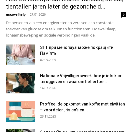
tientallen jaren later de gezondheid...
maxwelhelp
-
27.01.2026
0
De hersenen zijn een energievreter en vereisen een constante
toevoer van glucose om te kunnen functioneren. Hoewel slaap,
lichaamsbeweging en sociale verbindingen vaak de...
ЗГТ при менопаузі може покращити
Пам’ять
02.09.2025
Nationale Vrijwilligersweek: hoe je iets kunt
teruggeven en waarom het ertoe...
14.03.2026
Proffee: de opkomst van koffie met eiwitten
– voordelen, risico’s en...
28.11.2025