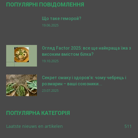
ПОПУЛЯРНІ ПОВІДОМЛЕННЯ
Що таке геморой?
19.06.2025
Огляд Factor 2025: все ще найкраща їжа з
високим вмістом білка?
19.10.2025
Секрет смаку і здоров’я: чому чебрець і
розмарин – ваші союзники...
23.07.2025
ПОПУЛЯРНА КАТЕГОРІЯ
Laatste nieuws en artikelen
511