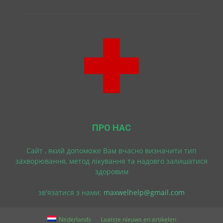
ПРО НАС
Cайт , який допоможе Вам вчасно визначити тип
захворювання, метод лікування та надовго залишатися
здоровим
зв'язатися з нами:
maxwelhelp@gmail.com
Nederlands
Laatste nieuws en artikelen