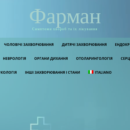
Фарман
Симптоми хвороб та їх лікування
ЧОЛОВІЧІ ЗАХВОРЮВАННЯ
ДИТЯЧІ ЗАХВОРЮВАННЯ
ЕНДОКР
НЕВРОЛОГІЯ
ОРГАНИ ДИХАННЯ
ОТОЛАРИНГОЛОГІЯ
СЕРЦ
РКОЛОГІЯ
ІНШІ ЗАХВОРЮВАННЯ І СТАНИ
ITALIANO