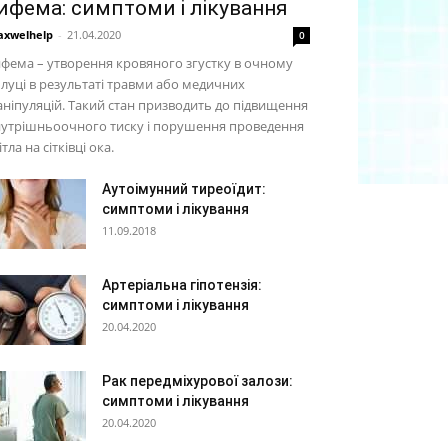
ифема: симптоми і лікування
xwelhelp
-
21.04.2020
0
фема – утворення кровяного згустку в очному
луці в результаті травми або медичних
ніпуляцій. Такий стан призводить до підвищення
нутрішньоочного тиску і порушення проведення
ітла на сітківці ока.
Аутоімунний тиреоїдит:
симптоми і лікування
11.09.2018
Артеріальна гіпотензія:
симптоми і лікування
20.04.2020
Рак передміхурової залози:
симптоми і лікування
20.04.2020