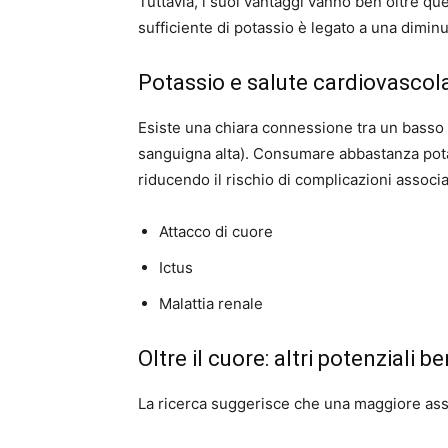
Tuttavia, i suoi vantaggi vanno ben oltre q
sufficiente di potassio è legato a una diminu
Potassio e salute cardiovascol
Esiste una chiara connessione tra un basso 
sanguigna alta). Consumare abbastanza potas
riducendo il rischio di complicazioni associ
Attacco di cuore
Ictus
Malattia renale
Oltre il cuore: altri potenziali be
La ricerca suggerisce che una maggiore assu