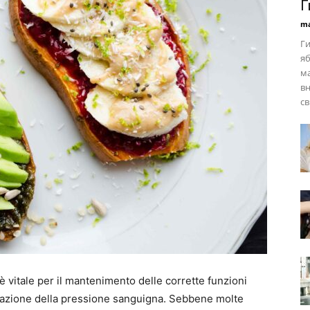
Г
ma
Ги
яб
ма
в
св
 è vitale per il mantenimento delle corrette funzioni
egolazione della pressione sanguigna. Sebbene molte