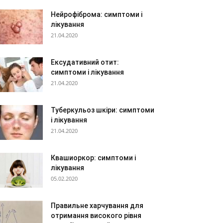
Нейрофіброма: симптоми і
лікування
21.04.2020
Ексудативний отит:
симптоми і лікування
21.04.2020
Туберкульоз шкіри: симптоми
і лікування
21.04.2020
Квашиоркор: симптоми і
лікування
05.02.2020
Правильне харчування для
отримання високого рівня