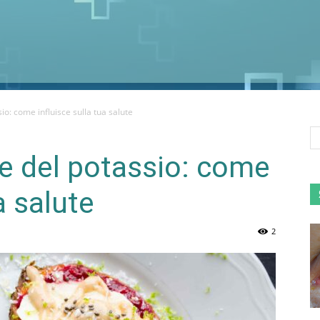
sio: come influisce sulla tua salute
le del potassio: come
a salute
2