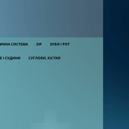
ИННА СИСТЕМА
ЗІР
ЗУБИ І РОТ
Е І СУДИНИ
СУГЛОБИ, КІСТКИ