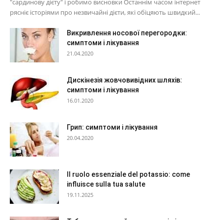
"сардинову дієту" і робимо висновки Останнім часом інтернет
рясніє історіями про незвичайні дієти, які обіцяють швидкий...
Викривлення носової перегородки:
симптоми і лікування
21.04.2020
Дискінезія жовчовивідних шляхів:
симптоми і лікування
16.01.2020
Грип: симптоми і лікування
20.04.2020
Il ruolo essenziale del potassio: come
influisce sulla tua salute
19.11.2025