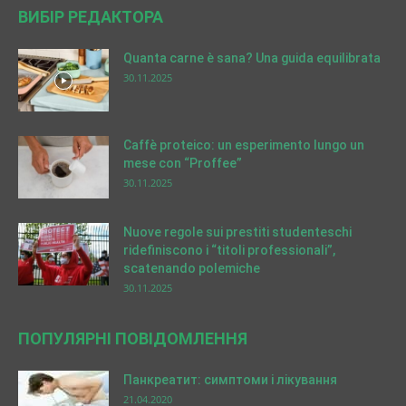
ВИБІР РЕДАКТОРА
Quanta carne è sana? Una guida equilibrata
30.11.2025
Caffè proteico: un esperimento lungo un
mese con “Proffee”
30.11.2025
Nuove regole sui prestiti studenteschi
ridefiniscono i “titoli professionali”,
scatenando polemiche
30.11.2025
ПОПУЛЯРНІ ПОВІДОМЛЕННЯ
Панкреатит: симптоми і лікування
21.04.2020