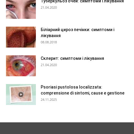
Туберкульоз очей: симптоми і лікування
21.04.2020
Біліарний цироз печінки: симптоми і
лікування
08.08.2018
Склерит: симптоми і лікування
21.04.2020
Psoriasi pustolosa localizzata:
comprensione di sintomi, cause e gestione
24.11.2025