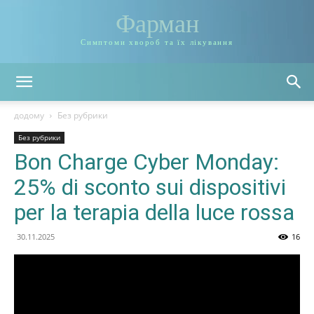
Фарман
Симптоми хвороб та їх лікування
додому
Без рубрики
Без рубрики
Bon Charge Cyber Monday:
25% di sconto sui dispositivi
per la terapia della luce rossa
30.11.2025
16