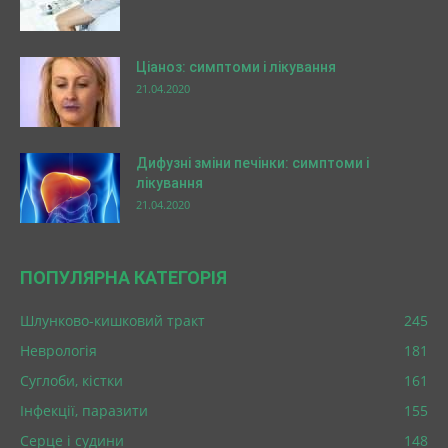
Ціаноз: симптоми і лікування
21.04.2020
Дифузні зміни печінки: симптоми і
лікування
21.04.2020
ПОПУЛЯРНА КАТЕГОРІЯ
Шлунково-кишковий тракт
245
Неврологія
181
Суглоби, кістки
161
Інфекції, паразити
155
Серце і судини
148