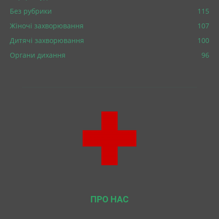
Без рубрики
115
Жіночі захворювання
107
Дитячі захворювання
100
Органи дихання
96
ПРО НАС