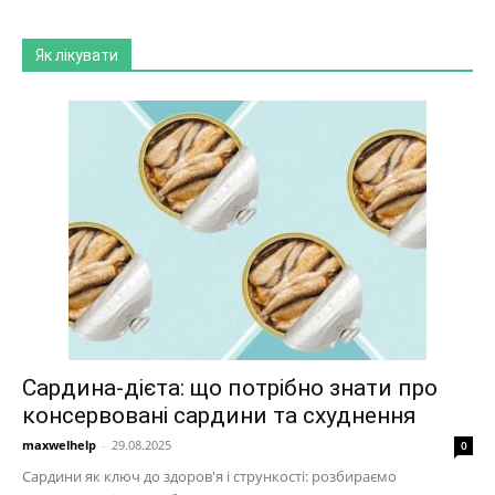
Як лікувати
Сардина-дієта: що потрібно знати про
консервовані сардини та схуднення
maxwelhelp
-
29.08.2025
0
Сардини як ключ до здоров'я і стрункості: розбираємо