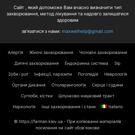
Cайт , який допоможе Вам вчасно визначити тип
захворювання, метод лікування та надовго залишатися
здоровим
зв'язатися з нами:
maxwelhelp@gmail.com
Алергія
Жіночі захворювання
Чоловічі захворювання
Дитячі захворювання
Ендокринна система
Зір
Зуби і рот
Інфекції, паразити
Логопедія
Неврологія
Органи дихання
Отоларингологія
Серце і судини
Суглоби, кістки
Шлунково-кишковий тракт
Наркологія
Інші захворювання і стани
Italiano
© https://farman.kiev.ua - При копіюванні матеріалів
посилання на сайт обов'язкове