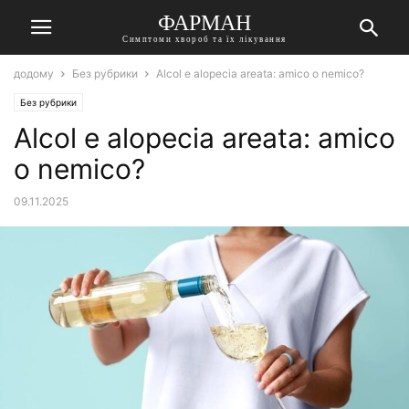
ФАРМАН
Симптоми хвороб та їх лікування
додому
Без рубрики
Alcol e alopecia areata: amico o nemico?
Без рубрики
Alcol e alopecia areata: amico
o nemico?
09.11.2025