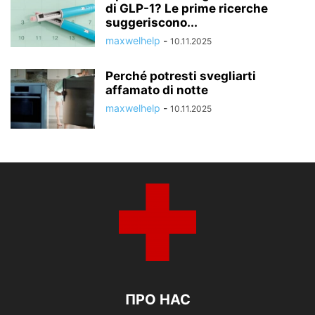
di GLP-1? Le prime ricerche
suggeriscono...
maxwelhelp
-
10.11.2025
Perché potresti svegliarti
affamato di notte
maxwelhelp
-
10.11.2025
ПРО НАС