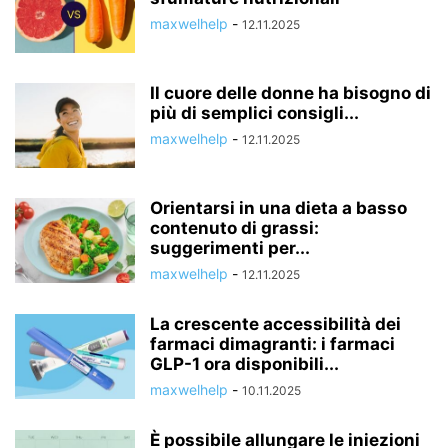
maxwelhelp
-
12.11.2025
Il cuore delle donne ha bisogno di
più di semplici consigli...
maxwelhelp
-
12.11.2025
Orientarsi in una dieta a basso
contenuto di grassi:
suggerimenti per...
maxwelhelp
-
12.11.2025
La crescente accessibilità dei
farmaci dimagranti: i farmaci
GLP-1 ora disponibili...
maxwelhelp
-
10.11.2025
È possibile allungare le iniezioni