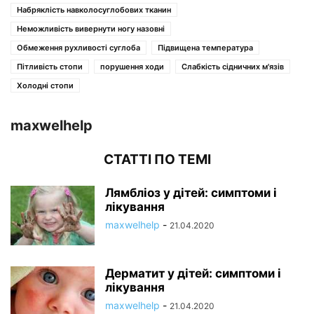
Набряклість навколосуглобових тканин
Неможливість вивернути ногу назовні
Обмеження рухливості суглоба
Підвищена температура
Пітливість стопи
порушення ходи
Слабкість сідничних м'язів
Холодні стопи
maxwelhelp
СТАТТІ ПО ТЕМІ
Лямбліоз у дітей: симптоми і
лікування
maxwelhelp
-
21.04.2020
Дерматит у дітей: симптоми і
лікування
maxwelhelp
-
21.04.2020