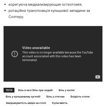
коригуюча медиализирующая остеотомія;
ротаційна транспозиція кульшової западини за
Солтеру.
ТЕГИ
Біль в нозі Біль при ходьбі
Біль у коліні
Біль у кульшовому суглобі
Біль у стегнах
Блідість стопи
Зморшкуватість шкіри на стопі
Кульгавість