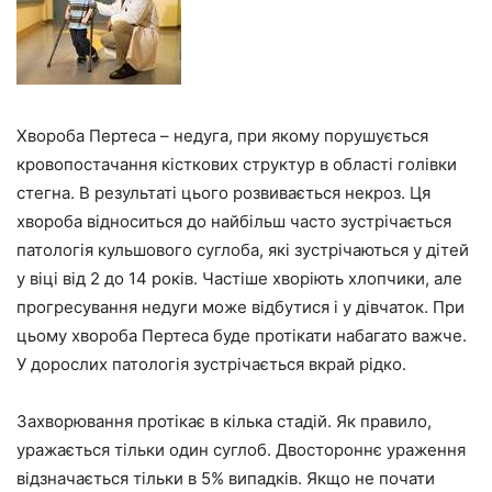
Хвороба Пертеса – недуга, при якому порушується
кровопостачання кісткових структур в області голівки
стегна. В результаті цього розвивається некроз. Ця
хвороба відноситься до найбільш часто зустрічається
патологія кульшового суглоба, які зустрічаються у дітей
у віці від 2 до 14 років. Частіше хворіють хлопчики, але
прогресування недуги може відбутися і у дівчаток. При
цьому хвороба Пертеса буде протікати набагато важче.
У дорослих патологія зустрічається вкрай рідко.
Захворювання протікає в кілька стадій. Як правило,
уражається тільки один суглоб. Двостороннє ураження
відзначається тільки в 5% випадків. Якщо не почати