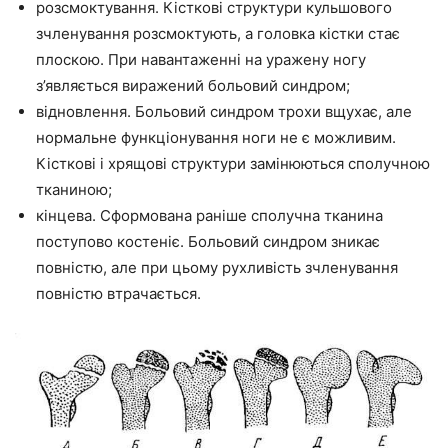
розсмоктування. Кісткові структури кульшового
зчленування розсмоктують, а головка кістки стає
плоскою. При навантаженні на уражену ногу
з’являється виражений больовий синдром;
відновлення. Больовий синдром трохи вщухає, але
нормальне функціонування ноги не є можливим.
Кісткові і хрящові структури замінюються сполучною
тканиною;
кінцева. Сформована раніше сполучна тканина
поступово костеніє. Больовий синдром зникає
повністю, але при цьому рухливість зчленування
повністю втрачається.