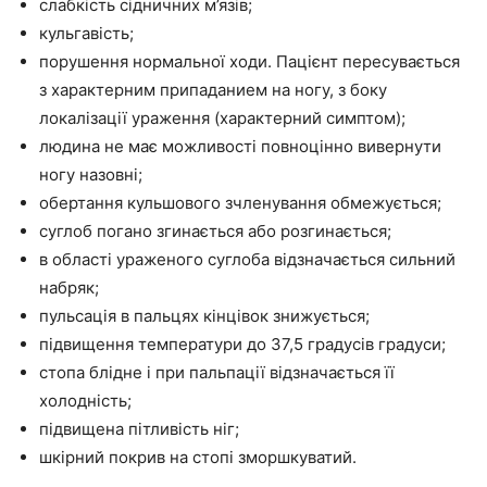
слабкість сідничних м’язів;
кульгавість;
порушення нормальної ходи. Пацієнт пересувається
з характерним припаданием на ногу, з боку
локалізації ураження (характерний симптом);
людина не має можливості повноцінно вивернути
ногу назовні;
обертання кульшового зчленування обмежується;
суглоб погано згинається або розгинається;
в області ураженого суглоба відзначається сильний
набряк;
пульсація в пальцях кінцівок знижується;
підвищення температури до 37,5 градусів градуси;
стопа блідне і при пальпації відзначається її
холодність;
підвищена пітливість ніг;
шкірний покрив на стопі зморшкуватий.