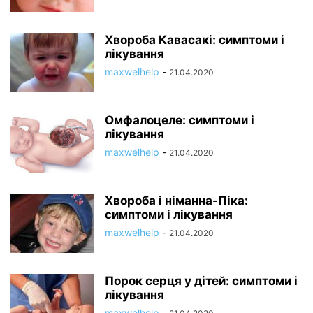
Хвороба Кавасакі: симптоми і
лікування
maxwelhelp
-
21.04.2020
Омфалоцеле: симптоми і
лікування
maxwelhelp
-
21.04.2020
Хвороба і німанна-Піка:
симптоми і лікування
maxwelhelp
-
21.04.2020
Порок серця у дітей: симптоми і
лікування
maxwelhelp
-