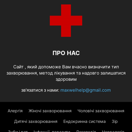
ПРО НАС
Cайт , який допоможе Вам вчасно визначити тип
захворювання, метод лікування та надовго залишатися
здоровим
зв'язатися з нами:
maxwelhelp@gmail.com
Алергія
Жіночі захворювання
Чоловічі захворювання
Дитячі захворювання
Ендокринна система
Зір
Зуби і рот
Інфекції, паразити
Логопедія
Неврологія