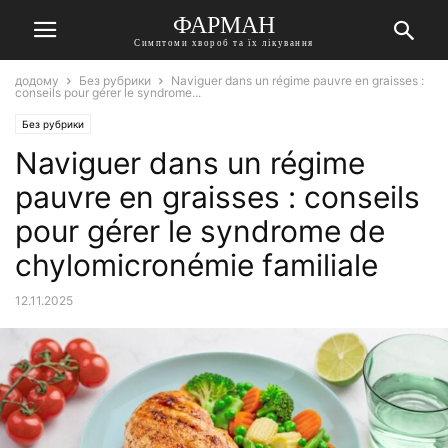
ФАРМАН
Симптоми хвороб та їх лікування
додому
Без рубрики
Naviguer dans un régime pauvre en graisses :
conseils pour gérer le syndrome...
Без рубрики
Naviguer dans un régime
pauvre en graisses : conseils
pour gérer le syndrome de
chylomicronémie familiale
12.11.2025