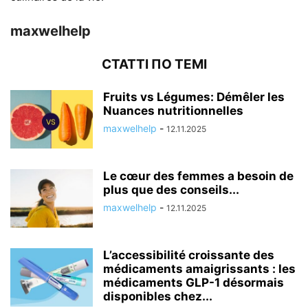
maxwelhelp
СТАТТІ ПО ТЕМІ
Fruits vs Légumes: Démêler les
Nuances nutritionnelles
maxwelhelp
-
12.11.2025
Le cœur des femmes a besoin de
plus que des conseils...
maxwelhelp
-
12.11.2025
L’accessibilité croissante des
médicaments amaigrissants : les
médicaments GLP-1 désormais
disponibles chez...