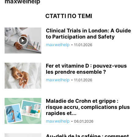
maxwelhelp
СТАТТІ ПО ТЕМІ
Clinical Trials in London: A Guide
to Participation and Safety
maxwelhelp
-
11.01.2026
Fer et vitamine D : pouvez-vous
les prendre ensemble ?
maxwelhelp
-
11.01.2026
Maladie de Crohn et grippe :
risque accru, complications plus
rapides et...
maxwelhelp
-
06.01.2026
Au-delà de la caféine : comment