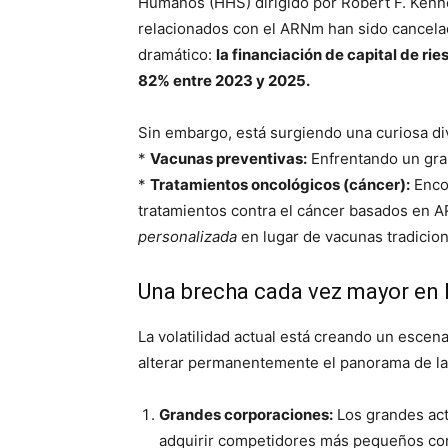
Humanos (HHS) dirigido por Robert F. Kenn
relacionados con el ARNm han sido cancela
dramático:
la financiación de capital de 
82% entre 2023 y 2025.
Sin embargo, está surgiendo una curiosa di
*
Vacunas preventivas:
Enfrentando un gran
*
Tratamientos oncológicos (cáncer):
Encon
tratamientos contra el cáncer basados ​​e
personalizada
en lugar de vacunas tradiciona
Una brecha cada vez mayor en l
La volatilidad actual está creando un escen
alterar permanentemente el panorama de la
Grandes corporaciones:
Los grandes act
adquirir competidores más pequeños con