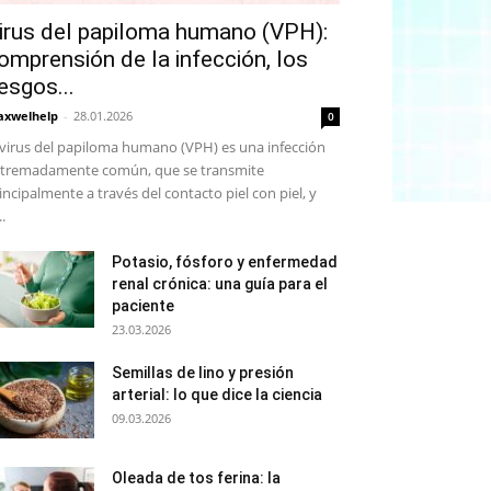
irus del papiloma humano (VPH):
omprensión de la infección, los
iesgos...
xwelhelp
-
28.01.2026
0
 virus del papiloma humano (VPH) es una infección
tremadamente común, que se transmite
incipalmente a través del contacto piel con piel, y
..
Potasio, fósforo y enfermedad
renal crónica: una guía para el
paciente
23.03.2026
Semillas de lino y presión
arterial: lo que dice la ciencia
09.03.2026
Oleada de tos ferina: la