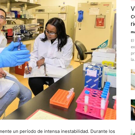
V
c
r
ma
El
ex
pr
la.
lmente un período de intensa inestabilidad. Durante los