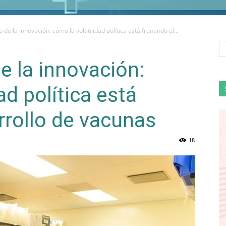
 de la innovación: cómo la volatilidad política está frenando el...
e la innovación:
ad política está
rrollo de vacunas
18