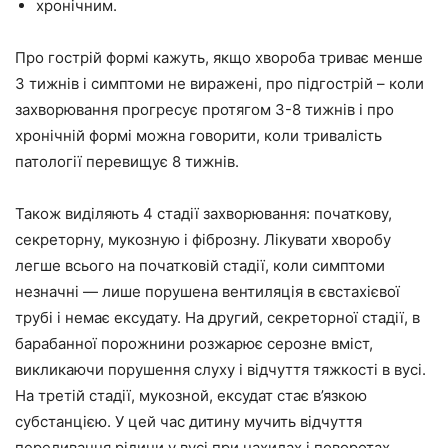
хронічним.
Про гострій формі кажуть, якщо хвороба триває менше
3 тижнів і симптоми не виражені, про підгострій – коли
захворювання прогресує протягом 3-8 тижнів і про
хронічній формі можна говорити, коли тривалість
патології перевищує 8 тижнів.
Також виділяють 4 стадії захворювання: початкову,
секреторну, мукозную і фіброзну. Лікувати хворобу
легше всього на початковій стадії, коли симптоми
незначні — лише порушена вентиляція в євстахієвої
трубі і немає ексудату. На другий, секреторної стадії, в
барабанної порожнини розжарює серозне вміст,
викликаючи порушення слуху і відчуття тяжкості в вусі.
На третій стадії, мукозной, ексудат стає в’язкою
субстанцією. У цей час дитину мучить відчуття
переливання рідини у вусі при нахилах і поворотах