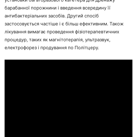
барабанної порожнини і введення всередину її
антибактеріальних засобів. Другий спосіб
застосовується частіше і є більш ефективним. Також
лікування вимагає проведення фізіотерапевтичних
процедур, таких як магнітотерапія, ультразвук,
електрофорез і продування по Політцеру.