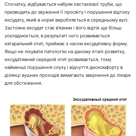
Спочатку, відбувається набряк євстахієвої труби, що
призводить до звуження її просвіту і порушення відтоку
ексудату, який в нормі виробляється в середньому вусі.
Застояне ексудат стає в’язким і його відтік ще більш
ускладнюється, в результаті чого розвивається
катаральний отит, приймає з часом ексудативну форму.
Якщо не лікувати патологію на даному етапі розвитку,
ексудативний середній отит розвивається, тому
найменші порушення слуху і відчуття дискомфорту в
ділянці вушних проходів вимагають звернення до лікаря
для обстеження.