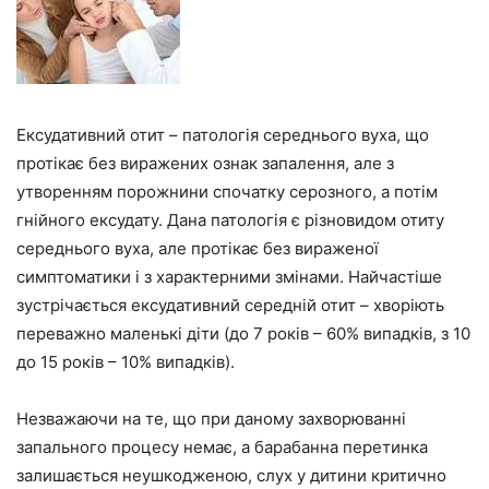
Ексудативний отит – патологія середнього вуха, що
протікає без виражених ознак запалення, але з
утворенням порожнини спочатку серозного, а потім
гнійного ексудату. Дана патологія є різновидом отиту
середнього вуха, але протікає без вираженої
симптоматики і з характерними змінами. Найчастіше
зустрічається ексудативний середній отит – хворіють
переважно маленькі діти (до 7 років – 60% випадків, з 10
до 15 років – 10% випадків).
Незважаючи на те, що при даному захворюванні
запального процесу немає, а барабанна перетинка
залишається неушкодженою, слух у дитини критично