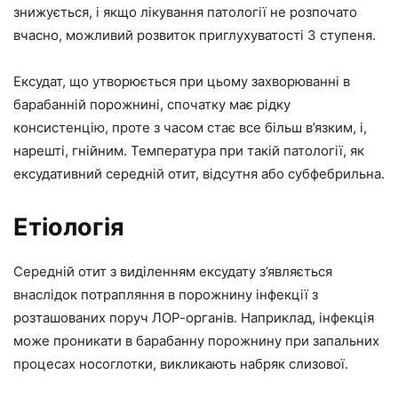
знижується, і якщо лікування патології не розпочато
вчасно, можливий розвиток приглухуватості 3 ступеня.
Ексудат, що утворюється при цьому захворюванні в
барабанній порожнині, спочатку має рідку
консистенцію, проте з часом стає все більш в’язким, і,
нарешті, гнійним. Температура при такій патології, як
ексудативний середній отит, відсутня або субфебрильна.
Етіологія
Середній отит з виділенням ексудату з’являється
внаслідок потрапляння в порожнину інфекції з
розташованих поруч ЛОР-органів. Наприклад, інфекція
може проникати в барабанну порожнину при запальних
процесах носоглотки, викликають набряк слизової.