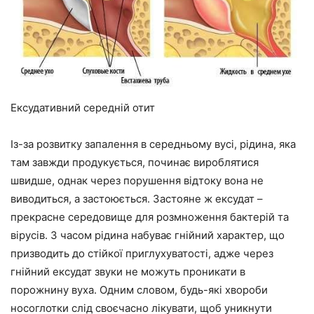
Ексудативний середній отит
Із-за розвитку запалення в середньому вусі, рідина, яка
там завжди продукується, починає вироблятися
швидше, однак через порушення відтоку вона не
виводиться, а застоюється. Застояне ж ексудат –
прекрасне середовище для розмноження бактерій та
вірусів. З часом рідина набуває гнійний характер, що
призводить до стійкої приглухуватості, адже через
гнійний ексудат звуки не можуть проникати в
порожнину вуха. Одним словом, будь-які хвороби
носоглотки слід своєчасно лікувати, щоб уникнути