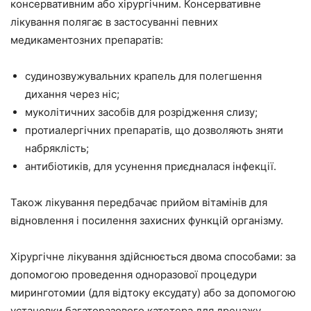
консервативним або хірургічним. Консервативне
лікування полягає в застосуванні певних
медикаментозних препаратів:
судинозвужувальних крапель для полегшення
дихання через ніс;
муколітичних засобів для розрідження слизу;
протиалергічних препаратів, що дозволяють зняти
набряклість;
антибіотиків, для усунення приєдналася інфекції.
Також лікування передбачає прийом вітамінів для
відновлення і посилення захисних функцій організму.
Хірургічне лікування здійснюється двома способами: за
допомогою проведення одноразової процедури
миринготомии (для відтоку ексудату) або за допомогою
установки багаторазового катетера для дренажу