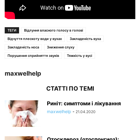
ТЕГИ
Відлуння власного голосу в голові
Відчуття плескоту води у вухах
Закладеність вуха
Закладеність носа
Зниження слуху
Порушення сприйняття звуків
Тяжкість у вусі
maxwelhelp
СТАТТІ ПО ТЕМІ
Риніт: симптоми і лікування
maxwelhelp
-
21.04.2020
Отосклероз (отоспонгиоз):