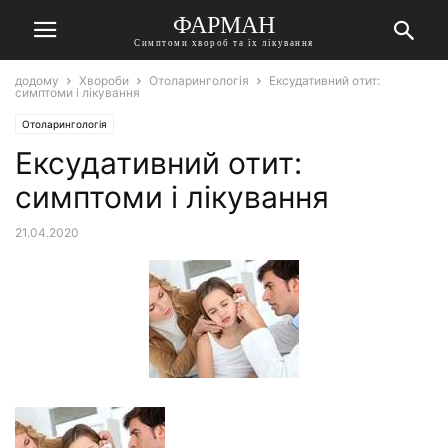
ФАРМАН
Симптоми хвороб та їх лікування
додому
Хвороби
Отоларингологія
Ексудативний отит:
симптоми і лікування
Отоларингологія
Ексудативний отит:
симптоми і лікування
21.04.2020