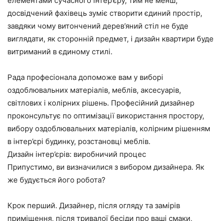
елементами сучасного інтер’єру, тим не менш,
досвідчений фахівець зуміє створити єдиний простір,
завдяки чому витончений дерев’яний стіл не буде
виглядати, як сторонній предмет, і дизайн квартири буде
витриманий в єдиному стилі.
Рада професіонала допоможе вам у виборі
оздоблювальних матеріалів, меблів, аксесуарів,
світлових і колірних рішень. Професійний дизайнер
проконсультує по оптимізації використання простору,
вибору оздоблювальних матеріалів, колірним рішенням
в інтер’єрі будинку, розстановці меблів.
Дизайн інтер’єрів: виробничий процес
Припустимо, ви визначилися з вибором дизайнера. Як
же будується його робота?
Крок перший. Дизайнер, після огляду та замірів
приміщення, після тривалої бесіди про ваші смаки,