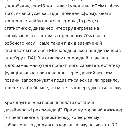
уподобання, спосіб життя вас і членів вашої сім’ї, після
того, як вислухає ваші ідеї, повинен сформулювати
концепцію майбутнього інтер’єру. До речі, за
статистикою, дизайнер інтер’єру витрачає на
спілкування з клієнтом в середньому 70% свого
робочого часу – саме такий підхід визначений
стандартом професії Міжнародної асоціації дизайнерів
інтер’єру (IIDА). Він створює попередній план, що
відображає майбутній проект, його характер, естетику і
функціональне призначення. Через деякий час вам
повинні запропонувати подивитися ескізи, як правило,
три–п’ять або більше, які містять попередню стилістику.
Крок другий. Вам повинні подати остаточні
дизайнерські рекомендації. Причому хороший дизайнер
їх представить в тривимірному, кольоровому
зображенні, з допомогою картинки, яку називають 3D-