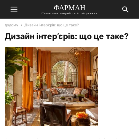
ФАРМАН
Симптоми хвороб та їх лікування
додому
Дизайн інтер’єрів: що це таке?
Дизайн інтер’єрів: що це таке?