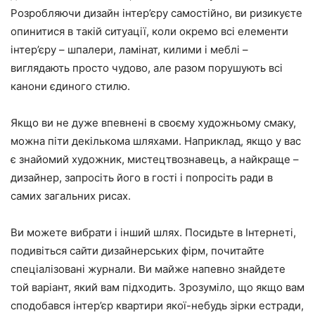
Розробляючи дизайн інтер’єру самостійно, ви ризикуєте
опинитися в такій ситуації, коли окремо всі елементи
інтер’єру – шпалери, ламінат, килими і меблі –
виглядають просто чудово, але разом порушують всі
канони єдиного стилю.
Якщо ви не дуже впевнені в своєму художньому смаку,
можна піти декількома шляхами. Наприклад, якщо у вас
є знайомий художник, мистецтвознавець, а найкраще –
дизайнер, запросіть його в гості і попросіть ради в
самих загальних рисах.
Ви можете вибрати і інший шлях. Посидьте в Інтернеті,
подивіться сайти дизайнерських фірм, почитайте
спеціалізовані журнали. Ви майже напевно знайдете
той варіант, який вам підходить. Зрозуміло, що якщо вам
сподобався інтер’єр квартири якої-небудь зірки естради,