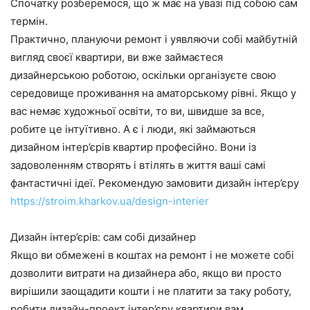
Спочатку розберемося, що ж має на увазі під собою сам
термін.
Практично, плануючи ремонт і уявляючи собі майбутній
вигляд своєї квартири, ви вже займаєтеся
дизайнерською роботою, оскільки організуєте свою
середовище проживання на аматорському рівні. Якщо у
вас немає художньої освіти, то ви, швидше за все,
робите це інтуїтивно. А є і люди, які займаються
дизайном інтер’єрів квартир професійно. Вони із
задоволенням створять і втілять в життя ваші самі
фантастичні ідеї. Рекомендую замовити дизайн інтер’єру
https://stroim.kharkov.ua/design-interier
Дизайн інтер’єрів: сам собі дизайнер
Якщо ви обмежені в коштах на ремонт і не можете собі
дозволити витрати на дизайнера або, якщо ви просто
вирішили заощадити кошти і не платити за таку роботу,
робити дизайн-проект інтер’єру квартири вам