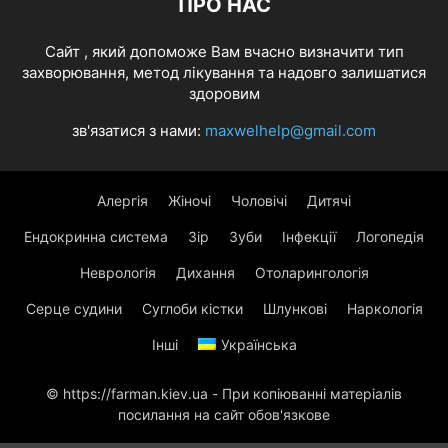
ПРО НАС
Cайт , який допоможе Вам вчасно визначити тип
захворювання, метод лікування та надовго залишатися
здоровим
зв'язатися з нами:
maxwelhelp@gmail.com
Алергія
Жіночі
Чоловічі
Дитячі
Ендокринна система
Зір
Зуби
Інфекції
Логопедія
Неврологія
Дихання
Отоларингологія
Серце судини
Суглоби кістки
Шлункові
Наркологія
Інші
Українська
© https://farman.kiev.ua - При копіюванні матеріалів
посилання на сайт обов'язкове