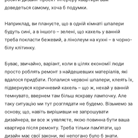
доведеться самому, хоча б подумки.
Наприклад, ви плануєте, що в одній кімнаті шпалери
будуть сині, а в іншого – зелені, що кахель у ванній
треба покласти бежевий, а лінолеум на кухні – в чорно-
білу клітинку.
Буває, звичайно, варіант, коли в цілях економії люди
просто роблять ремонт з найдешевших матеріалів, які
вдалося придбати. Попалися червоні шпалери, клеять їх,
підвернувся коричневий кахель – що ж, нехай у ванній
темнувато, ввернем там більш яскраву лампочку. Але
таку ситуацію ми тут розглядати не будемо. Візьмемо за
основу, що, навіть вирішивши не запрошувати
дизайнера, ви все ж уявляєте, якою повинна бути ваша
квартира після ремонту. Треба тільки пам’ятати, що
дизайн має свої закони, які непогано було б знати.