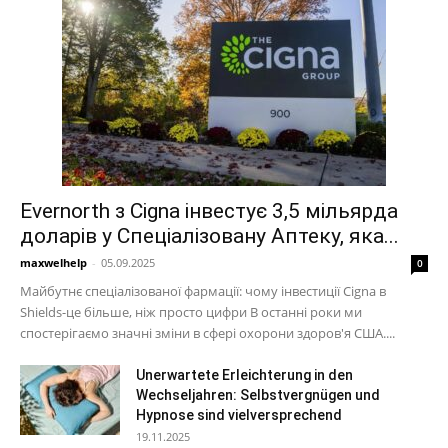
Evernorth з Cigna інвестує 3,5 мільярда
доларів у Спеціалізовану Аптеку, яка...
maxwelhelp
-
05.09.2025
0
Майбутнє спеціалізованої фармації: чому інвестиції Cigna в
Shields-це більше, ніж просто цифри В останні роки ми
спостерігаємо значні зміни в сфері охорони здоров'я США....
Unerwartete Erleichterung in den
Wechseljahren: Selbstvergnügen und
Hypnose sind vielversprechend
19.11.2025