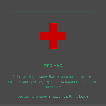
ПРО НАС
Cайт , який допоможе Вам вчасно визначити тип
захворювання, метод лікування та надовго залишатися
здоровим
зв'язатися з нами:
maxwelhelp@gmail.com