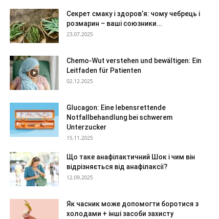
Секрет смаку і здоров’я: чому чебрець і
розмарин – ваші союзники...
23.07.2025
Chemo-Wut verstehen und bewältigen: Ein
Leitfaden für Patienten
02.12.2025
Glucagon: Eine lebensrettende
Notfallbehandlung bei schwerem
Unterzucker
15.11.2025
Що таке анафілактичний Шок і чим він
відрізняється від анафілаксії?
12.09.2025
Як часник може допомогти боротися з
холодами + інші засоби захисту