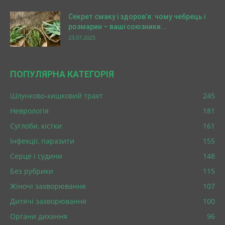
Секрет смаку і здоров’я: чому чебрець і
розмарин – ваші союзники...
23.07.2025
ПОПУЛЯРНА КАТЕГОРІЯ
Шлунково-кишковий тракт
245
Неврологія
181
Суглоби, кістки
161
Інфекції, паразити
155
Серце і судини
148
Без рубрики
115
Жіночі захворювання
107
Дитячі захворювання
100
Органи дихання
96