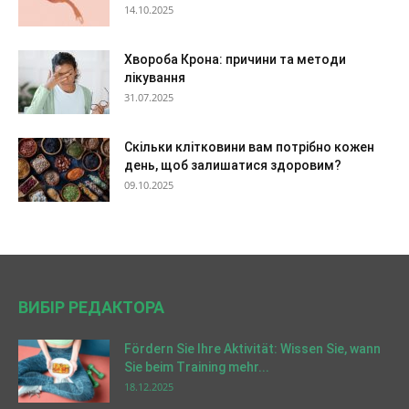
14.10.2025
Хвороба Крона: причини та методи
лікування
31.07.2025
Скільки клітковини вам потрібно кожен
день, щоб залишатися здоровим?
09.10.2025
ВИБІР РЕДАКТОРА
Fördern Sie Ihre Aktivität: Wissen Sie, wann
Sie beim Training mehr...
18.12.2025