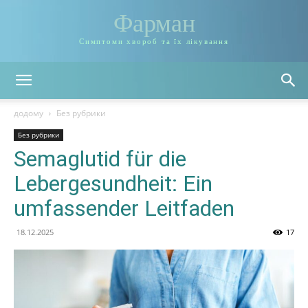
Фарман
Симптоми хвороб та їх лікування
додому
Без рубрики
Без рубрики
Semaglutid für die
Lebergesundheit: Ein
umfassender Leitfaden
18.12.2025
17