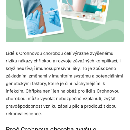
Lidé s Crohnovou chorobou čelí výrazně zvýšenému
riziku nákazy chřipkou a rozvoje závažných komplikací, i
když neužívají imunosupresivní léky. To je způsobeno
základními změnami v imunitním systému a potenciálními
genetickými faktory, které je činí náchylnějšími k
infekcím. Chřipka není jen na obtíž pro lidi s Crohnovou
chorobou: může vyvolat nebezpečné vzplanutí, zvýšit
pravděpodobnost vzniku zápalu plic a prodloužit dobu
rekonvalescence.
Proč Crohnova choroba zvyšuje