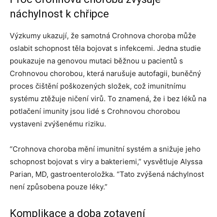
náchylnost k chřipce
Výzkumy ukazují, že samotná Crohnova choroba může
oslabit schopnost těla bojovat s infekcemi. Jedna studie
poukazuje na genovou mutaci běžnou u pacientů s
Crohnovou chorobou, která narušuje autofagii, buněčný
proces čištění poškozených složek, což imunitnímu
systému ztěžuje ničení virů. To znamená, že i bez léků na
potlačení imunity jsou lidé s Crohnovou chorobou
vystaveni zvýšenému riziku.
“Crohnova choroba mění imunitní systém a snižuje jeho
schopnost bojovat s viry a bakteriemi,” vysvětluje Alyssa
Parian, MD, gastroenteroložka. “Tato zvýšená náchylnost
není způsobena pouze léky.”
Komplikace a doba zotavení