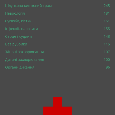
Шлунково-кишковий тракт
245
Неврологія
181
Суглоби, кістки
161
Інфекції, паразити
155
Серце і судини
148
Без рубрики
115
Жіночі захворювання
107
Дитячі захворювання
100
Органи дихання
96