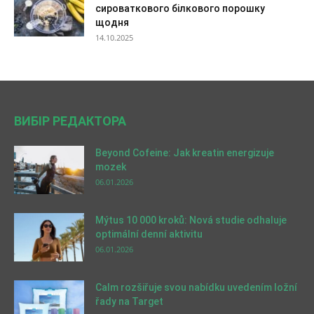
сироваткового білкового порошку
щодня
14.10.2025
ВИБІР РЕДАКТОРА
Beyond Cofeine: Jak kreatin energizuje
mozek
06.01.2026
Mýtus 10 000 kroků: Nová studie odhaluje
optimální denní aktivitu
06.01.2026
Calm rozšiřuje svou nabídku uvedením ložní
řady na Target