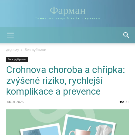
Фарман
Симптоми хвороб та їх лікування
додому
Без рубрики
Без рубрики
Crohnova choroba a chřipka:
zvýšené riziko, rychlejší
komplikace a prevence
06.01.2026
21