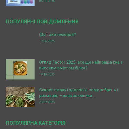
06.01.2026
ПОПУЛЯРНІ ПОВІДОМЛЕННЯ
Що таке геморой?
19.06.2025
Огляд Factor 2025: все ще найкраща їжа з
високим вмістом білка?
19.10.2025
Секрет смаку і здоров’я: чому чебрець і
розмарин – ваші союзники...
23.07.2025
ПОПУЛЯРНА КАТЕГОРІЯ