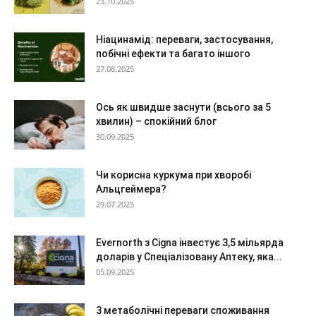
23.10.2025
Ніацинамід: переваги, застосування,
побічні ефекти та багато іншого
27.08.2025
Ось як швидше заснути (всього за 5
хвилин) – спокійний блог
30.09.2025
Чи корисна куркума при хворобі
Альцгеймера?
29.07.2025
Evernorth з Cigna інвестує 3,5 мільярда
доларів у Спеціалізовану Аптеку, яка...
05.09.2025
3 метаболічні переваги споживання