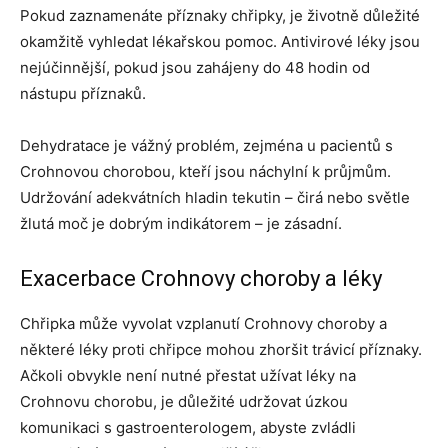
Pokud zaznamenáte příznaky chřipky, je životně důležité
okamžitě vyhledat lékařskou pomoc. Antivirové léky jsou
nejúčinnější, pokud jsou zahájeny do 48 hodin od
nástupu příznaků.
Dehydratace je vážný problém, zejména u pacientů s
Crohnovou chorobou, kteří jsou náchylní k průjmům.
Udržování adekvátních hladin tekutin – čirá nebo světle
žlutá moč je dobrým indikátorem – je zásadní.
Exacerbace Crohnovy choroby a léky
Chřipka může vyvolat vzplanutí Crohnovy choroby a
některé léky proti chřipce mohou zhoršit trávicí příznaky.
Ačkoli obvykle není nutné přestat užívat léky na
Crohnovu chorobu, je důležité udržovat úzkou
komunikaci s gastroenterologem, abyste zvládli