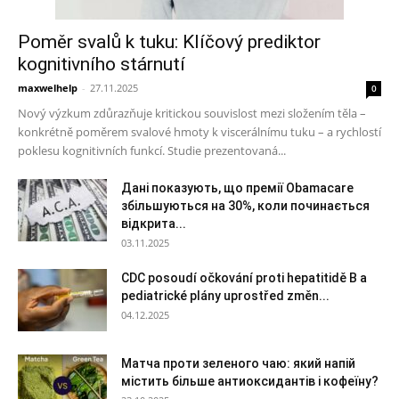
Poměr svalů k tuku: Klíčový prediktor
kognitivního stárnutí
maxwelhelp
-
27.11.2025
0
Nový výzkum zdůrazňuje kritickou souvislost mezi složením těla –
konkrétně poměrem svalové hmoty k viscerálnímu tuku – a rychlostí
poklesu kognitivních funkcí. Studie prezentovaná...
Дані показують, що премії Obamacare
збільшуються на 30%, коли починається
відкрита...
03.11.2025
CDC posoudí očkování proti hepatitidě B a
pediatrické plány uprostřed změn...
04.12.2025
Матча проти зеленого чаю: який напій
містить більше антиоксидантів і кофеїну?